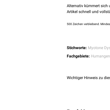
Gehäuft kommen
plötzl
Alternativ kümmert sich
pulmonale
infolge der Lu
Artikel schnell und vollst
Mitralklappenprolaps
.
Weitere Manifestationen 
500
Zeichen verbleibend. Mindes
Intellektuelle Beeintr
Hypersomnie
Psychische
Veränderun
Stichworte:
Myotone Dys
Hintere subkapsulär
Hodenatrophie
mit
Inf
Fachgebiete:
Humangene
Insulinresistenz
mit
D
verminderte
Kolonmoti
Als schwere Verlaufsform
Wichtiger Hinweis zu die
ausgeprägter Schwäche
und mentaler Retardieru