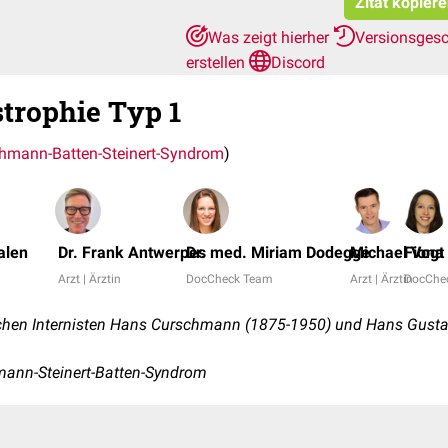
Zitat kopier
Was zeigt hierher
Versionsges
erstellen
Discord
trophie Typ 1
hmann-Batten-Steinert-Syndrom
)
alen
Dr. Frank Antwerpes
Dr. med. Miriam Dodegge
Michael Vogt
Fiona
Arzt | Ärztin
DocCheck Team
Arzt | Ärztin
DocChe
hen Internisten Hans Curschmann (1875-1950) und Hans Gustav
ann-Steinert-Batten-Syndrom