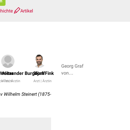
en
chichte
Artikel
Georg Graf
von
 Walter
Alexander Burgdorff
Bijan Fink
Westphalen,
ck Team
Arzt | Ärztin
Arzt | Ärztin
Dr. Frank
Antwerpes
 Wilhelm Steinert (1875-
+ 5