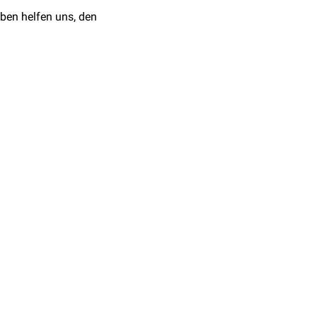
ndär durch ein
Cor
ben helfen uns, den
h häufig ein
Sie zeigt sich mit
fizienz des Neugeborenen