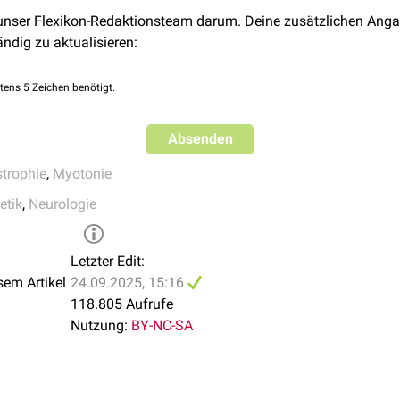
iche Herztode
(SCD) vor. Eine
Herzinsuffizienz
entsteht eher seku
 unser Flexikon-Redaktionsteam darum. Deine zusätzlichen Anga
ngenfunktionsstörung. Weiterhin findet sich überdurchschnittlic
ändig zu aktualisieren:
sind:
tens 5 Zeichen benötigt.
ächtigung
Absenden
gen (z.B. Initiativlosigkeit)
trophie
,
Myotonie
e
Katarakte
ertilität
tik
,
Neurologie
iabetes mellitus
lität
mit
Obstipation
Letzter Edit:
 der DM1 kann eine kongenitale myotonie Dystrophie auftreten. 
sem Artikel
24.09.2025, 15:16
 der mimischen und
bulbären
Muskulatur, transienter Ateminsuf
118.805 Aufrufe
ng.
Nutzung:
BY-NC-SA