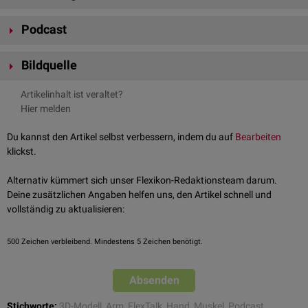
Man unterscheidet die kurzen bzw.
intrinsischen Handmuskeln
, die ihren
Podcast
Ursprung und Ansatz am Handskelett bzw. am Sehnenapparat der
Hand
haben, und die langen Handmuskeln, die am
Unterarm
entspringen.
Bildquelle
Kurze Handmuskeln
Bildquelle Podcast: © Douglas Lopez /
Unsplash
Bei den kurzen Handmuskeln unterscheidet man weiter zwischen der
Artikelinhalt ist veraltet?
radialseitig
befindlichen
Thenarmuskulatur
des Daumenballens, der
Hier melden
ulnaren
Hypothenarmuskulatur
des Kleinfingerballens sowie der
Muskulatur der Hohlhand.
Du kannst den Artikel selbst verbessern, indem du auf
Bearbeiten
klickst.
FlexTalk - Auf die Finger geschaut:
Alternativ kümmert sich unser Flexikon-Redaktionsteam darum.
Die Hand
Deine zusätzlichen Angaben helfen uns, den Artikel schnell und
vollständig zu aktualisieren:
500
Zeichen verbleibend. Mindestens 5 Zeichen benötigt.
Absenden
Stichworte:
3D-Modell
,
Arm
,
FlexTalk
,
Hand
,
Muskel
,
Podcast