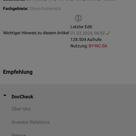
Fachgebiete:
Obere Extremität
Letzter Edit:
Wichtiger Hinweis zu diesem Artikel
21.03.2024, 08:53
Thenarmuskeln
128.504 Aufrufe
Musculus abductor pollicis brevis
Nutzung:
BY-NC-SA
Musculus adductor pollicis
Musculus flexor pollicis brevis
Musculus opponens pollicis
Empfehlung
Hypothenarmuskeln
Musculus abductor digiti minimi
Musculus flexor digiti minimi brevis
Musculus opponens digiti minimi
DocCheck
Musculus palmaris brevis
Über Uns
Hohlhandmuskeln
Musculi interossei palmares
Investor Relations
Musculi interossei dorsales
Musculi lumbricales
Presse