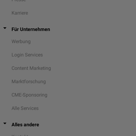
Lange Handmuskeln
Karriere
Zu den langen Handmuskeln zählen u.a.
Musculus flexor pollicis longus
Für Unternehmen
Musculus flexor digitorum profundus
Musculus flexor digitorum superficialis
Werbung
Musculus abductor pollicis longus
Musculus palmaris longus
Login Services
Content Marketing
Marktforschung
CME-Sponsoring
Alle Services
Alles andere