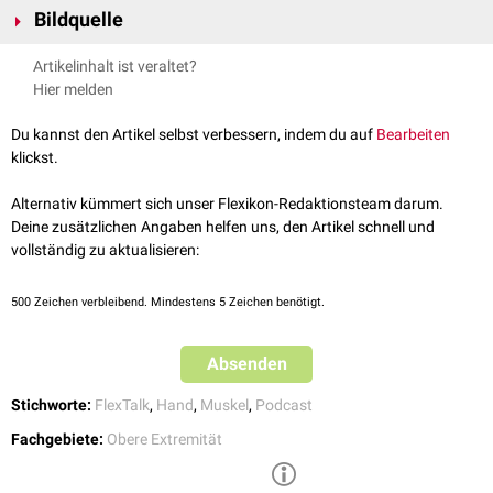
Bildquelle
Musculus opponens digiti minimi
sowie den Nervus ulnaris.
Musculus flexor digiti minimi brevis
Bildquelle Podcast: © Douglas Lopez /
Unsplash
Musculus palmaris brevis
Artikelinhalt ist veraltet?
Hier melden
Du kannst den Artikel selbst verbessern, indem du auf
Bearbeiten
klickst.
FlexTalk - Auf die Finger geschaut:
Alternativ kümmert sich unser Flexikon-Redaktionsteam darum.
Die Hand
Deine zusätzlichen Angaben helfen uns, den Artikel schnell und
vollständig zu aktualisieren:
500
Zeichen verbleibend. Mindestens 5 Zeichen benötigt.
Absenden
Stichworte:
FlexTalk
,
Hand
,
Muskel
,
Podcast
Fachgebiete:
Obere Extremität