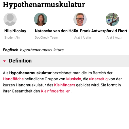
Hypothenarmuskulatur
Nils Nicolay
Natascha van den Höfel
Dr. Frank Antwerpes
David Ekert
Student/in
DocCheck Team
Arzt | Ärztin
Arzt | Ärztin
Englisch
: hypothenar musculature
Definition
Als
Hypothenarmuskulatur
bezeichnet man die im Bereich der
Handfläche
befindliche Gruppe von
Muskeln
, die
ulnarseitig
von der
kurzen Handmuskulatur des
Kleinfingers
gebildet wird. Sie formt in
ihrer Gesamtheit den
Kleinfingerballen
.