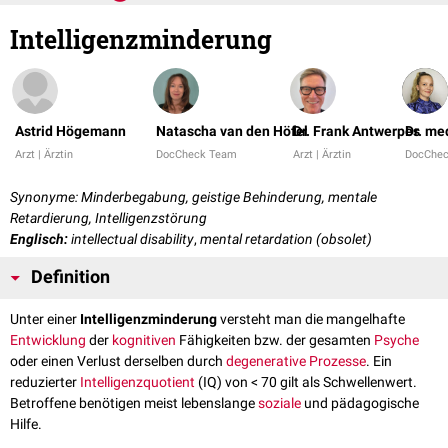
Intelligenzminderung
Astrid Högemann
Natascha van den Höfel
Dr. Frank Antwerpes
Dr. me
Arzt | Ärztin
DocCheck Team
Arzt | Ärztin
DocChe
Synonyme: Minderbegabung, geistige Behinderung, mentale
Retardierung, Intelligenzstörung
Englisch:
intellectual disability
,
mental retardation (obsolet)
Definition
Unter einer
Intelligenzminderung
versteht man die mangelhafte
Entwicklung
der
kognitiven
Fähigkeiten bzw. der gesamten
Psyche
oder einen Verlust derselben durch
degenerative Prozesse
. Ein
reduzierter
Intelligenzquotient
(IQ) von < 70 gilt als Schwellenwert.
Betroffene benötigen meist lebenslange
soziale
und pädagogische
Hilfe.