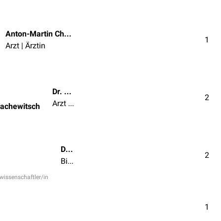
Anton-Martin Christof
1
Arzt | Ärztin
Dr. med. Aleksandr Banachewitsch
2
Arzt | Ärztin
nachewitsch
Dipl.-Biol. Timo Freyer
2
Biologe/in | Chemiker/in | Naturwissenschaftler/in
rwissenschaftler/in
1