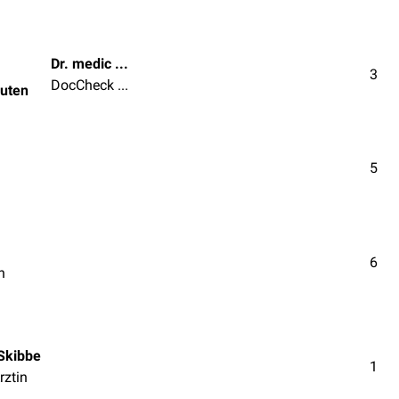
Dr. medic Tabea van Hauten
3
DocCheck Team
auten
5
6
n
Skibbe
1
rztin