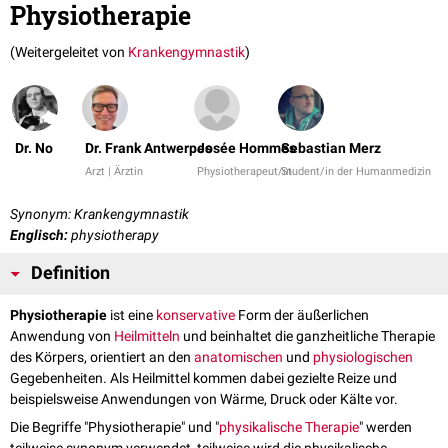
Physiotherapie
(Weitergeleitet von
Krankengymnastik
)
Dr. No
Dr. Frank Antwerpes
Josée Hommes
Sebastian Merz
Arzt | Ärztin
Physiotherapeut/in
Student/in der Humanmedizin
Synonym: Krankengymnastik
Englisch:
physiotherapy
Definition
Physiotherapie
ist eine
konservative
Form der äußerlichen
Anwendung von
Heilmitteln
und beinhaltet die ganzheitliche Therapie
des Körpers, orientiert an den
anatomischen
und
physiologischen
Gegebenheiten. Als Heilmittel kommen dabei gezielte Reize und
beispielsweise Anwendungen von Wärme, Druck oder Kälte vor.
Die Begriffe "Physiotherapie" und "
physikalische Therapie
" werden