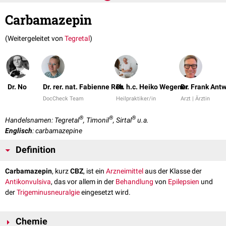
Carbamazepin
(Weitergeleitet von
Tegretal
)
Dr. No
Dr. rer. nat. Fabienne Reh
Dr. h.c. Heiko Wegener
Dr. Frank Ant
DocCheck Team
Heilpraktiker/in
Arzt | Ärztin
®
®
®
Handelsnamen: Tegretal
, Timonil
, Sirtal
u.a.
Englisch
: carbamazepine
Definition
Carbamazepin
, kurz
CBZ
, ist ein
Arzneimittel
aus der Klasse der
Antikonvulsiva
, das vor allem in der
Behandlung
von
Epilepsien
und
der
Trigeminusneuralgie
eingesetzt wird.
Chemie