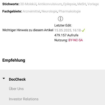
langsame Aufdosierung verringern.
Stichworte:
3D-Molekül
,
Antikonvulsivum
,
Epilepsie
,
MeSH
,
Vorlage
Fachgebiete:
Arzneimittel
,
Neurologie
,
Pharmakologie
Letzter Edit:
Wichtiger Hinweis zu diesem Artikel
15.05.2025, 16:18
479.157 Aufrufe
Nutzung:
BY-NC-SA
Empfehlung
DocCheck
Über Uns
Investor Relations