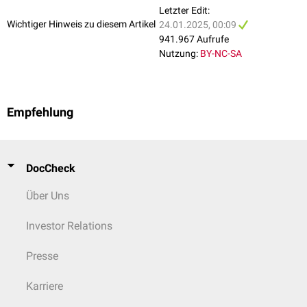
Tachykardie.
Tachykardie
Letzter Edit:
Anfallsweise Tachykardien ventrikulären oder supraventrikulären
Wichtiger Hinweis zu diesem Artikel
24.01.2025, 00:09
Ursprungs werden unter dem Begriff der
paroxysmalen Tachykardie
QRS-Breite
schmal wie
meist > 140 ms
941.967 Aufrufe
zusammengefasst.
Sinusrhythmus
selten schmaler
Nutzung:
BY-NC-SA
selten Aberration
(septale KT)
... nach Ätiologie
Reflextachykardie
Fusionsschläge
nie
wenn vorhanden,
Relative Tachykardie
Empfehlung
beweisend
... nach typischen EKG-Veränderungen
AV-Synchronie
fast immer
fakultativ
Schmalkomplextachykardie
DocCheck
Breitkomplextachykardie
Über Uns
Investor Relations
Presse
Karriere