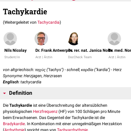
Tachykardie
(Weitergeleitet von
Tachycardia
)
Nils Nicolay
Dr. Frank Antwerpes
Dr. rer. nat. Janica Nolte
Dr. med. No
Student/in
Arzt | Ärztin
DocCheck Team
Arzt | Ärztin
von altgriechisch: ταχύς ("tachys") - schnell; καρδία ("kardia") - Herz
Synonyme: Herzjagen, Herzrasen
Englisch
: tachycardia
Definition
Die
Tachykardie
ist eine Überschreitung der altersüblichen
physiologischen
Herzfrequenz
(HF) von 100 Schlägen pro Minute
beim Erwachsenen. Das Gegenteil der Tachykardie ist die
Bradykardie
. In Kombination mit einer unregelmäßigen Herzaktion
(
Arrhythmie
) spricht man von
Tachyarrhythmie
.