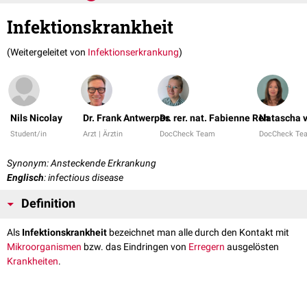
Infektionskrankheit
(Weitergeleitet von
Infektionserkrankung
)
Nils Nicolay
Dr. Frank Antwerpes
Dr. rer. nat. Fabienne Reh
Natascha v
Student/in
Arzt | Ärztin
DocCheck Team
DocCheck Te
Synonym: Ansteckende Erkrankung
Englisch
: infectious disease
Definition
Als
Infektionskrankheit
bezeichnet man alle durch den Kontakt mit
Mikroorganismen
bzw. das Eindringen von
Erregern
ausgelösten
Krankheiten
.