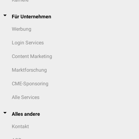
Erysipel
Follikulitis
Furunkel
Für Unternehmen
Gasbrand
Werbung
Hautmilzbrand
Herpes
Impetigo contagiosa
Login Services
Keratokonjunktivitis epidemica
Pedikulose
Content Marketing
Rotz
Skabies
Marktforschung
Trachom
Leber
CME-Sponsoring
Hepatitis A
Hepatitis B
Alle Services
Hepatitis C
Hepatitis D
Alles andere
Hepatitis E
Kontakt
...mehrere Organsysteme betreffend
Bilharziose