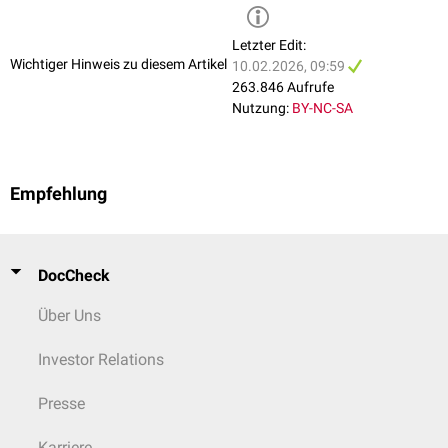
Tetanus
Shigellenruhr
Virushepatitis
Letzter Edit:
...durch Parasiten ausgelöst
Atemwege
Wichtiger Hinweis zu diesem Artikel
10.02.2026, 09:59
Malaria
Diphtherie
263.846 Aufrufe
Schlafkrankheit
Legionellen-Pneumonie
Nutzung:
BY-NC-SA
Lungenmilzbrand
Ornithose
Q-Fieber
Streptokokkenpneumonie
Empfehlung
Nervensystem
Botulismus
Creutzfeldt-Jakob-Erkrankung
Enzephalitis
DocCheck
FSME
Meningitis
Über Uns
Poliomyelitis
Tetanus
Investor Relations
Tollwut
Haut
und
Schleimhaut
Presse
Candidose
Dermatomykose
Karriere