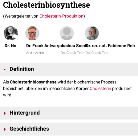
Cholesterinbiosynthese
(Weitergeleitet von
Cholesterin-Produktion
)
Dr. No
Dr. Frank Antwerpes
Joshua Soeder
Dr. rer. nat. Fabienne Reh
Arzt | Ärztin
DocCheck Team
DocCheck Team
Definition
Als
Cholesterinbiosynthese
wird der biochemische Prozess
bezeichnet, über den im menschlichen Körper
Cholesterin
produziert
wird.
Hintergrund
Cholesterin zählt zu den
Isoprenlipiden
und ist ein typisches
Geschichtliches
Membranlipid
tierischer
Zellen
, das für die Aufrechterhaltung der
Membranfluidität
wichtig ist. Weiterhin stellt Cholesterin die Vorstufe des