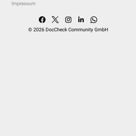
Impressum
Synthese von Cholesterin
In einer zweistufigen Reaktion entsteht unter Ringschluss aus Squalen
(S)-2,3-Epoxysqualen und schließlich
Lanosterin
. Hierbei wandert jeweils
eine
Methylgruppe
auf das C13- und C14-Atom.
© 2026
DocCheck Community GmbH
Lanosterin wird durch
Demethylierung
zu 4,4-Dimethyl-5α-cholesta-
8,14,24-trien-3β-ol. In einigen
Oxidationsreaktionen
entsteht daraus 14-
Demethyllanosterin, das über Zymosterincarboxylat zu
Zymosteron
umgesetzt wird. Zymosteron wird zu
Zymosterin
reduziert. Über 5α-
Cholesta-7,24-dien-3β-ol entsteht schließlich
7-Dehydrocholesterin
, das
durch
Hydrierung
zu Cholesterin wird.