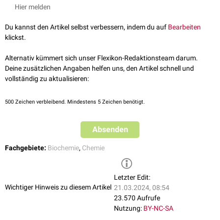
der
Biochemie
eine entscheidende Rolle, z.B. bei der Synthese von
Hier melden
Proteinen
,
Polysacchariden
und
Nukleinsäuren
oder bei der
Aldolkondensation
. Auch die
Veresterung
ist eine
Du kannst den Artikel selbst verbessern, indem du auf
Bearbeiten
Kondensationsreaktion.
klickst.
Eine
Polykondensation
ist eine vielfach ablaufende
Kondensationsreaktion, die zur Bildung von
Polymeren
(Kunststoffen)
Alternativ kümmert sich unser Flexikon-Redaktionsteam darum.
führt.
Deine zusätzlichen Angaben helfen uns, den Artikel schnell und
vollständig zu aktualisieren:
Die umgekehrte chemische Reaktion wird - im Falle von Wasser - als
Hydrolyse
, sonst z.B. als
Aminolyse
, bezeichnet.
500
Zeichen verbleibend. Mindestens 5 Zeichen benötigt.
Absenden
Fachgebiete:
Biochemie
,
Chemie
Letzter Edit:
Wichtiger Hinweis zu diesem Artikel
21.03.2024, 08:54
23.570 Aufrufe
Nutzung:
BY-NC-SA