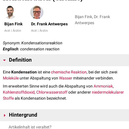
Bijan Fink, Dr. Frank
Antwerpes
Bijan Fink
Dr. Frank Antwerpes
Arzt | Ärztin
Arzt | Ärztin
Synonym: Kondensationsreaktion
Englisch
: condensation reaction
Definition
Eine
Kondensation
ist eine
chemische Reaktion
, bei der sich zwei
Moleküle
unter Abspaltung von
Wasser
miteinander verbinden.
Im erweiterten Sinne wird auch die Abspaltung von
Ammoniak
,
Kohlenstoffdioxid
,
Chlorwasserstoff
oder anderer
niedermolekularer
Stoffe
als Kondensation bezeichnet.
Hintergrund
Die Kondensation spielt insbesondere in der
organischen Chemie
und in
Artikelinhalt ist veraltet?