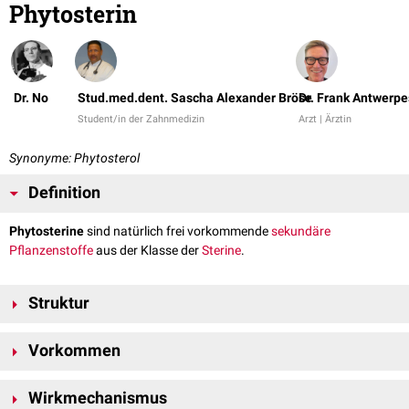
Phytosterin
Dr. No
Stud.med.dent. Sascha Alexander Bröse
Dr. Frank Antwerpe
Student/in der Zahnmedizin
Arzt | Ärztin
Synonyme: Phytosterol
Definition
Phytosterine
sind natürlich frei vorkommende
sekundäre
Pflanzenstoffe
aus der Klasse der
Sterine
.
Struktur
Phytosterine setzen sich aus C-28- oder C-29-
Kohlenstoffgerüsten
Vorkommen
zusammen, die einer der Hauptbestandteile der pflanzlichen
Zellmembran sind. Sie unterscheiden sich vom
Cholesterin
durch eine
Phytosterine kommen hauptsächlich in sehr fettreichen
zusätzliche
Methyl
- oder
Ethyl
-Seitengruppe am C
-Atom. Aufgrund ihrer
3
Wirkmechanismus
Pflanzenbestandteilen vor. Dazu zählen vor allem: