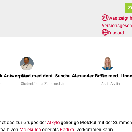
Z
Was zeigt h
Versionsgesch
Discord
nk Antwerpes
Stud.med.dent. Sascha Alexander Bröse
Dr. med. Linn
in
Student/in der Zahnmedizin
Arzt | Ärztin
et das zur Gruppe der
Alkyle
gehörige Molekül mit der Summen
rhalb von
Molekülen
oder als
Radikal
vorkommen kann.