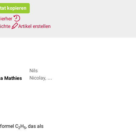
itat kopieren
ierher
ichte
Artikel erstellen
Nils
Nicolay, Dr.
ea Mathies
Frank
Antwerpes
+ 2
formel C
H
, das als
2
5