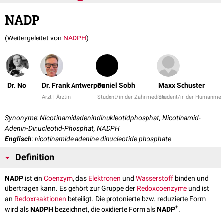
NADP
(Weitergeleitet von
NADPH
)
Dr. No
Dr. Frank Antwerpes
Daniel Sobh
Maxx Schuster
Arzt | Ärztin
Student/in der Zahnmedizin
Student/in der Humanme
Synonyme: Nicotinamidadenindinukleotidphosphat, Nicotinamid-
Adenin-Dinucleotid-Phosphat, NADPH
Englisch
: nicotinamide adenine dinucleotide phosphate
Definition
NADP
ist ein
Coenzym
, das
Elektronen
und
Wasserstoff
binden und
übertragen kann. Es gehört zur Gruppe der
Redoxcoenzyme
und ist
an
Redoxreaktionen
beteiligt. Die protonierte bzw. reduzierte Form
+
wird als
NADPH
bezeichnet, die oxidierte Form als
NADP
.