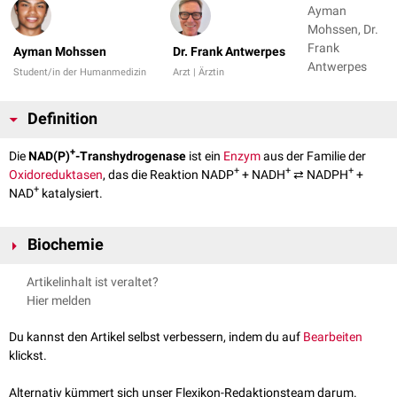
Ayman
Mohssen, Dr.
Frank
Ayman Mohssen
Dr. Frank Antwerpes
Antwerpes
Student/in der Humanmedizin
Arzt | Ärztin
Definition
+
Die
NAD(P)
-Transhydrogenase
ist ein
Enzym
aus der Familie der
+
+
+
Oxidoreduktasen
, das die Reaktion NADP
+ NADH
⇄ NADPH
+
+
NAD
katalysiert.
Biochemie
+
Der systematische Name der Enzymklasse lautet NADPH:NAD
-
Artikelinhalt ist veraltet?
+
Oxidoreduktase (B-spezifisch). Die NAD(P)
-Transhydrogenase
Hier melden
katalysiert den Transfer von Reduktionsäquivalenten und spielt so eine
entscheidende Rolle beim
Nicotinamid
-Stoffwechsel, wobei es nur einen
Du kannst den Artikel selbst verbessern, indem du auf
Bearbeiten
+
Cofaktor
enthält, das
FAD
. Weiterhin spielt die NAD(P)
-
klickst.
Transhydrogenase eine Rolle in der
Atmungskette
.
Aus dem Protonengradienten der Atmungskette bewirkt die
Alternativ kümmert sich unser Flexikon-Redaktionsteam darum.