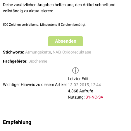
Transhydrogenase eine Übertragung der Reduktionsäquivalente von
Deine zusätzlichen Angaben helfen uns, den Artikel schnell und
+
NADH
auf
NADP
. Ebenso wird in der
mitochondrialen Matrix
NADPH
vollständig zu aktualisieren:
u.a. zur Regeneration von
Glutathion
aus
Glutathiondisulfid
(
Glutathionreduktase
) benötigt.
500
Zeichen verbleibend. Mindestens 5 Zeichen benötigt.
NADPH kann jedoch nicht über die innere Mitochondrienmembran
transportiert werden, daher muss es in der Matrix der Mitochondrien erst
Absenden
gebildet werden. Hier kommt die Transhydrogenase zum Einsatz, die ein
+
Hydridion
von NADH auf NADP
überträgt. Dafür muss ein
Proton
aus
Stichworte:
Atmungskette
,
NAD
,
Oxidoreduktase
dem Intermembranraum zurückströmen, womit sichergestellt wird, dass
Fachgebiete:
Biochemie
nur dann NADPH synthetisiert wird, wenn die Mitochondrien genug
Energie zur Verfügung stellen können.
Letzter Edit:
Wichtiger Hinweis zu diesem Artikel
13.02.2015, 12:44
4.868 Aufrufe
Nutzung:
BY-NC-SA
Empfehlung