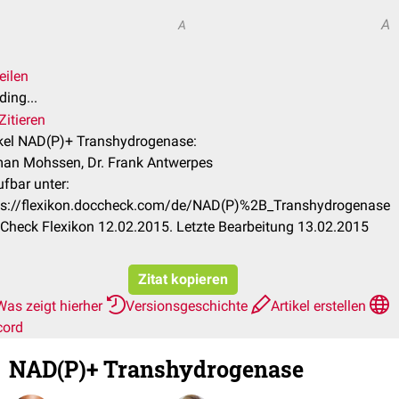
A
A
eilen
ing...
Zitieren
ikel NAD(P)+ Transhydrogenase:
an Mohssen, Dr. Frank Antwerpes
ufbar unter:
ps://flexikon.doccheck.com/de/NAD(P)%2B_Transhydrogenase
Check Flexikon 12.02.2015. Letzte Bearbeitung 13.02.2015
Zitat kopieren
Was zeigt hierher
Versionsgeschichte
Artikel erstellen
cord
NAD(P)+ Transhydrogenase