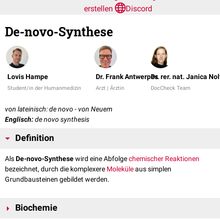
erstellen
Discord
De-novo-Synthese
Lovis Hampe
Dr. Frank Antwerpes
Dr. rer. nat. Janica No
Student/in der Humanmedizin
Arzt | Ärztin
DocCheck Team
von lateinisch: de novo - von Neuem
Englisch:
de novo synthesis
Definition
Als
De-novo-Synthese
wird eine Abfolge
chemischer
Reaktionen
bezeichnet, durch die komplexere
Moleküle
aus simplen
Grundbausteinen gebildet werden.
Biochemie