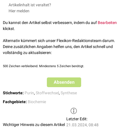
In der
Biochemie
spricht man bei einigen
anabolen
Stoffwechselwegen
Artikelinhalt ist veraltet?
von einer De-novo-Synthese, z.B. bei der
De-novo-
Hier melden
Purinnukleotidsynthese
. Sie steht im Gegensatz zu wiederverwertenden
Stoffwechselwegen der
Nukleotide
, wie dem
Salvage Pathway
.
Du kannst den Artikel selbst verbessern, indem du auf
Bearbeiten
Weitere Beispiele für De-novo-Synthesen sind die
Cholesterinsynthese
,
klickst.
die in der
Leber
und im
Dünndarm
stattfindet sowie die
Fettsäuresynthese
.
Alternativ kümmert sich unser Flexikon-Redaktionsteam darum.
Deine zusätzlichen Angaben helfen uns, den Artikel schnell und
vollständig zu aktualisieren:
500
Zeichen verbleibend. Mindestens 5 Zeichen benötigt.
Absenden
Stichworte:
Purin
,
Stoffwechsel
,
Synthese
Fachgebiete:
Biochemie
Letzter Edit:
Wichtiger Hinweis zu diesem Artikel
21.03.2024, 08:48