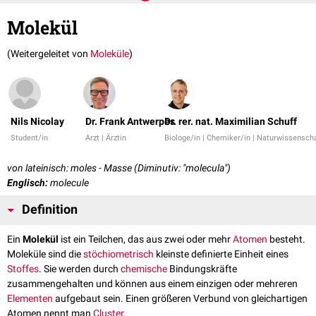
Molekül
(Weitergeleitet von
Moleküle
)
Nils Nicolay
Dr. Frank Antwerpes
Dr. rer. nat. Maximilian Schuff
Student/in
Arzt | Ärztin
Biologe/in | Chemiker/in | Naturwissenscha
von lateinisch: moles - Masse (Diminutiv: "molecula")
Englisch:
molecule
Definition
Ein
Molekül
ist ein Teilchen, das aus zwei oder mehr
Atomen
besteht.
Moleküle sind die
stöchiometrisch
kleinste definierte Einheit eines
Stoffes
. Sie werden durch
chemische
Bindungskräfte
zusammengehalten und können aus einem einzigen oder mehreren
Elementen
aufgebaut sein. Einen größeren Verbund von gleichartigen
Atomen nennt man
Cluster
.