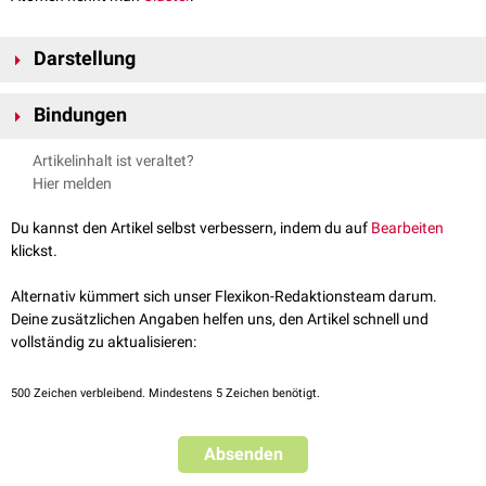
Darstellung
Der Aufbau eines Moleküls kann auf verschiedene Arten beschrieben
Bindungen
werden., wie etwa über die
Summen
- oder
Strukturformel
. Letztere stellt
den Aufbau graphisch dar und gibt eine detailliertere Beschreibung. Dies
Die in Molekülen verbundenen Atome werden über gemeinsame
Artikelinhalt ist veraltet?
ist z.B. nötig, um
Isomere
zu unterscheiden.
Elektronenpaare
zusammengehalten, sogenannte
Atombindungen
. Man
Hier melden
kann dabei
polare
und
unpolare Bindungen
unterscheiden.
Zwischen verschiedenen Molekülen können noch andere
Du kannst den Artikel selbst verbessern, indem du auf
Bearbeiten
Anziehungskräfte wirken, wie etwa
Wasserstoffbrückenbindungen
,
klickst.
Dipol-Dipol-Kräfte
oder
van-der-Waals-Kräfte
. Diese Kräfte beeinflussen
die
Siede
- und
Schmelzpunkte
sowie die
Löslichkeitseigenschaften
eines
Alternativ kümmert sich unser Flexikon-Redaktionsteam darum.
Stoffes.
Deine zusätzlichen Angaben helfen uns, den Artikel schnell und
vollständig zu aktualisieren:
500
Zeichen verbleibend. Mindestens 5 Zeichen benötigt.
Absenden