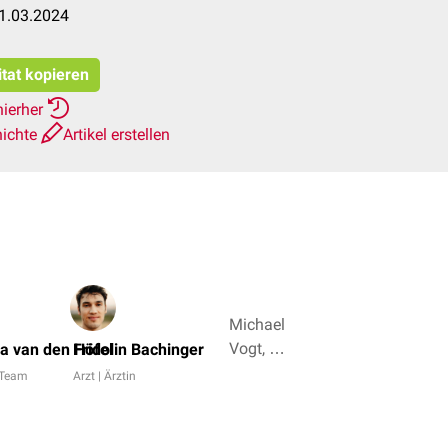
1.03.2024
itat kopieren
hierher
hichte
Artikel erstellen
Michael
Vogt, Dr.
a van den Höfel
Fridolin Bachinger
Frank
 Team
Arzt | Ärztin
Antwerpes
+ 4