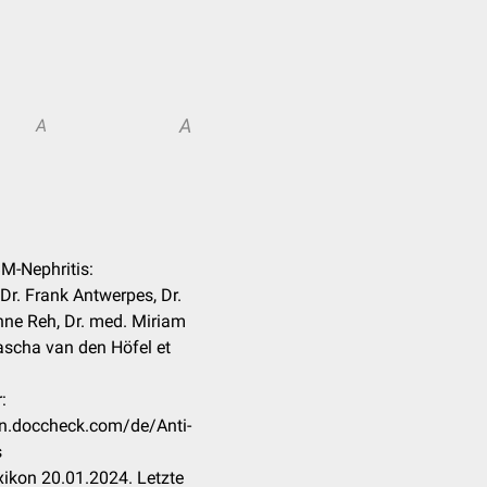
A
A
BM-Nephritis:
Dr. Frank Antwerpes, Dr.
enne Reh, Dr. med. Miriam
scha van den Höfel et
:
kon.doccheck.com/de/Anti-
s
ikon 20.01.2024. Letzte