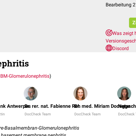
Bearbeitung 2
Z
Was zeigt 
Versionsgesc
Discord
phritis
GBM-Glomerulonephritis
)
ank Antwerpes
Dr. rer. nat. Fabienne Reh
Dr. med. Miriam Dodegge
Natasch
ztin
DocCheck Team
DocCheck Team
DocCheck
äre-Basalmembran-Glomerulonephritis
ar basement membrane nephritis