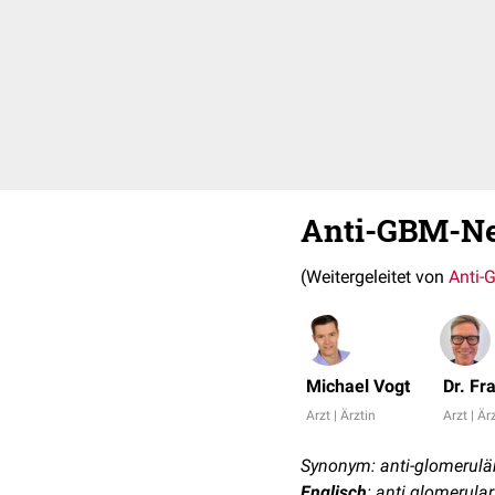
Anti-GBM-Ne
(Weitergeleitet von
Anti-
Michael Vogt
Dr. Fr
Arzt | Ärztin
Arzt | Är
Synonym: anti-glomerul
Englisch
: anti glomerul