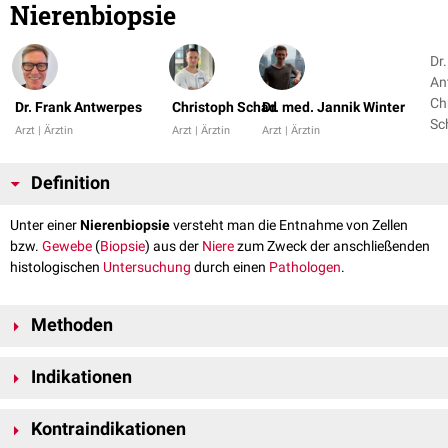
Nierenbiopsie
Dr
An
Ch
Dr. Frank Antwerpes
Christoph Schad
Dr. med. Jannik Winter
Arzt | Ärztin
Arzt | Ärztin
Arzt | Ärztin
Definition
Unter einer
Nierenbiopsie
versteht man die Entnahme von Zellen
bzw.
Gewebe
(
Biopsie
) aus der
Niere
zum Zweck der anschließenden
histologischen
Untersuchung
durch einen
Pathologen
.
Methoden
Perkutane
Nierenbiopsie
Indikationen
Offene Nierenbiopsie
Laparoskopische
Nierenbiopsie
Die Nierenbiopse dient der Erkennung und Einordnung von
Transjuguläre Nierenbiopsie
Kontraindikationen
Nierenerkrankungen
, z.B. einer/eines