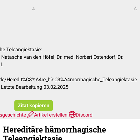
A
A
he Teleangiektasie:
 Natascha van den Höfel, Dr. med. Norbert Ostendorf, Dr.
l.
m/de/Heredit%C3%A4re_h%C3%A4morrhagische_Teleangiektasie
 Letzte Bearbeitung 03.02.2025
Zitat kopieren
nsgeschichte
Artikel erstellen
Discord
Hereditäre hämorrhagische
Teleangiektasie