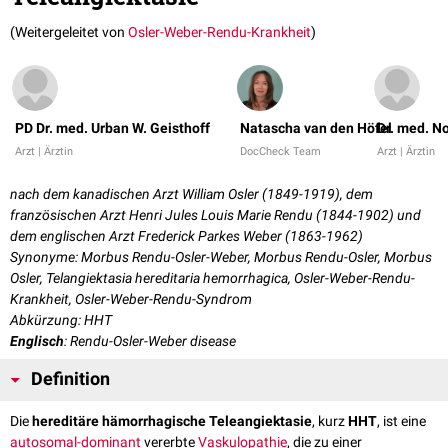
(Weitergeleitet von
Osler-Weber-Rendu-Krankheit
)
PD Dr. med. Urban W. Geisthoff
Natascha van den Höfel
Dr. med. N
Arzt | Ärztin
DocCheck Team
Arzt | Ärztin
nach dem kanadischen Arzt William Osler (1849-1919), dem
französischen Arzt Henri Jules Louis Marie Rendu (1844-1902) und
dem englischen Arzt Frederick Parkes Weber (1863-1962)
Synonyme: Morbus Rendu-Osler-Weber, Morbus Rendu-Osler, Morbus
Osler, Telangiektasia hereditaria hemorrhagica, Osler-Weber-Rendu-
Krankheit, Osler-Weber-Rendu-Syndrom
Abkürzung: HHT
Englisch
: Rendu-Osler-Weber disease
Definition
Die
hereditäre hämorrhagische Teleangiektasie
, kurz
HHT
, ist eine
autosomal-dominant
vererbte
Vaskulopathie
, die zu einer