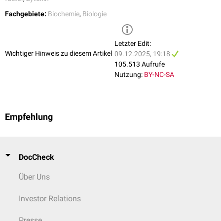
Krebszellen durch seine immunsuppressive Wirkung vor dem
Fachgebiete:
Biochemie
,
Biologie
Immunsystem
schützt.
Letzter Edit:
Wichtiger Hinweis zu diesem Artikel
09.12.2025, 19:18
105.513 Aufrufe
Nutzung:
BY-NC-SA
Empfehlung
DocCheck
Über Uns
Investor Relations
Presse