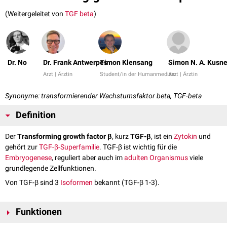
(Weitergeleitet von
TGF beta
)
Dr. No
Dr. Frank Antwerpes
Timon Klensang
Simon N. A. Kusn
Arzt | Ärztin
Student/in der Humanmedizin
Arzt | Ärztin
Synonyme: transformierender Wachstumsfaktor beta, TGF-beta
Definition
Der
Transforming growth factor β
, kurz
TGF-β
, ist ein
Zytokin
und
gehört zur
TGF-β-Superfamilie
. TGF-β ist wichtig für die
Embryogenese
, reguliert aber auch im
adulten
Organismus
viele
grundlegende Zellfunktionen.
Von TGF-β sind 3
Isoformen
bekannt (TGF-β 1-3).
Funktionen