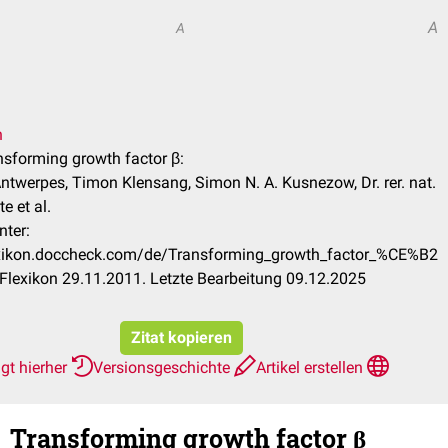
A
A
n
ansforming growth factor β:
Antwerpes, Timon Klensang, Simon N. A. Kusnezow, Dr. rer. nat.
e et al.
nter:
lexikon.doccheck.com/de/Transforming_growth_factor_%CE%B2
lexikon 29.11.2011. Letzte Bearbeitung 09.12.2025
Zitat kopieren
gt hierher
Versionsgeschichte
Artikel erstellen
Transforming growth factor β