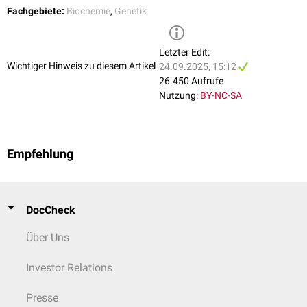
Downregulation
Fachgebiete:
Biochemie
,
Genetik
Kolonkarzinom
Brustkrebs
Letzter Edit:
NSCLC
Wichtiger Hinweis zu diesem Artikel
24.09.2025, 15:12
Upregulation
26.450 Aufrufe
Tonsillenkarzinom
Nutzung:
BY-NC-SA
Magenkrebs
Adenokarzinom
Bauchspeicheldrüsenkrebs
Empfehlung
DocCheck
Über Uns
Investor Relations
Presse