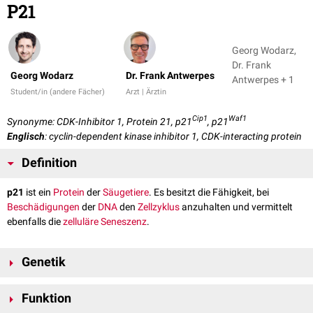
P21
Georg Wodarz,
Dr. Frank
Georg Wodarz
Dr. Frank Antwerpes
Antwerpes + 1
Student/in (andere Fächer)
Arzt | Ärztin
Cip1
Waf1
Synonyme: CDK-Inhibitor 1, Protein 21, p21
, p21
Englisch
: cyclin-dependent kinase inhibitor 1, CDK-interacting protein
Definition
p21
ist ein
Protein
der
Säugetiere
. Es besitzt die Fähigkeit, bei
Beschädigungen
der
DNA
den
Zellzyklus
anzuhalten und vermittelt
ebenfalls die
zelluläre
Seneszenz
.
Genetik
p21 wird beim
Menschen
durch das
Gen
CDKN1A
codiert, das sich auf
Funktion
Chromosom 6
am
Genlokus
p21.2 befindet.