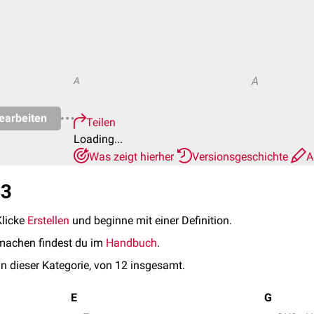
A
A
earbeiten
Teilen
Loading...
Was zeigt hierher
Versionsgeschichte
A
53
Klicke
Erstellen
und beginne mit einer Definition.
machen findest du im
Handbuch
.
in dieser Kategorie, von 12 insgesamt.
E
G