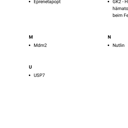
Eprenetapopt
GK2 - 
hämato
beim F
M
N
Mdm2
Nutlin
U
USP7