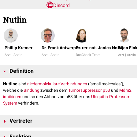
Discord
Nutlin
Phillip Kremer
Dr. Frank Antwerpes
Dr. rer. nat. Janica Nolte
Bijan Fin
Arzt | Ärztin
Arzt | Ärztin
DocCheck Team
Arzt | Ärztin
Definition
Nutline
sind
niedermolekulare Verbindungen
("small molecules"),
welche die
Bindung
zwischen dem
Tumorsuppressor
p53
und
Mdm2
inhibieren
und so den Abbau von p53 über das
Ubiquitin-Proteasom-
System
verhindern.
Vertreter
Nutline sind
Imidazol
derivate
, die vor allem in der
klinischen Forschung
Funktion