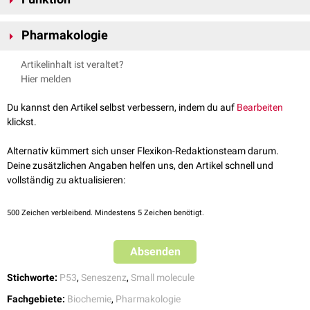
verwendet werden. Man unterscheidet drei Formen:
Nutlin-1
Nutline blockieren die Bindungstasche von Mdm2 für p53. Dadurch wird
Nutlin-2
Pharmakologie
p53 stabilisiert und seine zelluläre
Konzentration
erhöht. Dies kann je
Nutlin-3
nach Zelltyp zu
Seneszenz
oder
Apoptose
führen.
Idasanutlin
ist ein experimentelles
Nutlinderivat
, dessen therapeutischer
Artikelinhalt ist veraltet?
Einsatz bei
Malignomen
in
klinischen Studien
getestet wird.
Hier melden
Du kannst den Artikel selbst verbessern, indem du auf
Bearbeiten
klickst.
Alternativ kümmert sich unser Flexikon-Redaktionsteam darum.
Deine zusätzlichen Angaben helfen uns, den Artikel schnell und
vollständig zu aktualisieren:
500
Zeichen verbleibend. Mindestens 5 Zeichen benötigt.
Absenden
Stichworte:
P53
,
Seneszenz
,
Small molecule
Fachgebiete:
Biochemie
,
Pharmakologie