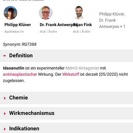
Philipp Klüver,
Dr. Frank
Philipp Klüver
Dr. Frank Antwerpes
Bijan Fink
Antwerpes + 1
Apotheker/in
Arzt | Ärztin
Arzt | Ärztin
Synonym: RG7388
Definition
Idasanutlin
ist ein experimenteller
Mdm2-Antagonist
mit
antineoplastischer
Wirkung. Der
Wirkstoff
ist derzeit (05/2020) nicht
zugelassen.
Chemie
Die
Summenformel
lautet C
H
Cl
F
N
O
, die
molare Masse
beträgt
31
29
2
2
3
4
Wirkmechanismus
616,5 g/
mol
.
Idasanutlin bindet an das Protein
Mdm2
(mouse double minute 2) und
Indikationen
verhindert seine Interaktion mit dem
Tumorsuppressor
p53
. Dadurch