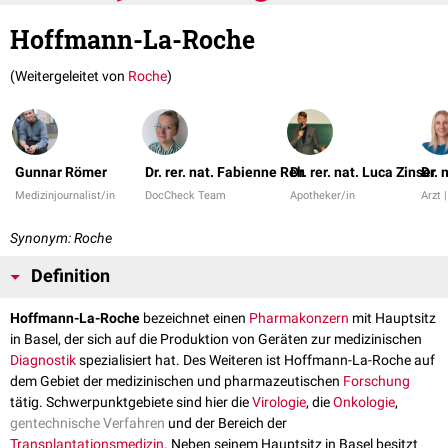
Hoffmann-La-Roche
(Weitergeleitet von
Roche
)
Gunnar Römer
Dr. rer. nat. Fabienne Reh
Dr. rer. nat. Luca Zinser
Dr. 
Medizinjournalist/in
DocCheck Team
Apotheker/in
Arzt |
Synonym: Roche
Definition
Hoffmann-La-Roche
bezeichnet einen
Pharmakonzern
mit Hauptsitz
in Basel, der sich auf die Produktion von Geräten zur medizinischen
Diagnostik
spezialisiert hat. Des Weiteren ist Hoffmann-La-Roche auf
dem Gebiet der medizinischen und pharmazeutischen
Forschung
tätig. Schwerpunktgebiete sind hier die
Virologie
, die
Onkologie
,
gentechnische Verfahren
und der Bereich der
Transplantationsmedizin
. Neben seinem Hauptsitz in Basel besitzt