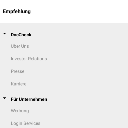
Empfehlung
DocCheck
Über Uns
Investor Relations
Presse
Karriere
Für Unternehmen
Werbung
Login Services