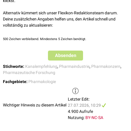
klickst.
Alternativ kümmert sich unser Flexikon-Redaktionsteam darum.
Deine zusätzlichen Angaben helfen uns, den Artikel schnell und
vollständig zu aktualisieren:
Kanalempfehlung: Onko + Future
Zum Kanal
500
Zeichen verbleibend. Mindestens 5 Zeichen benötigt.
Absenden
Stichworte:
Kanalempfehlung
,
Pharmaindustrie
,
Pharmakonzern
,
Pharmazeutische Forschung
Fachgebiete:
Pharmakologie
Letzter Edit:
Wichtiger Hinweis zu diesem Artikel
27.07.2026, 10:29
4.900 Aufrufe
Nutzung:
BY-NC-SA