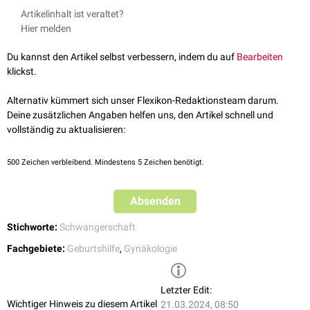
Frühere
Aborte
oder
Frühgeburten
Die
Pränataldiagnostik
hilft, ein potentielles Risiko während einer
Artikelinhalt ist veraltet?
Früherer
Kaiserschnitt
Schwangerschaft zu erkennen und im weiteren Verlauf zu minimieren.
Hier melden
Chronische
Erkrankungen der Mutter
Hierzu steht eine Vielzahl von Methoden zur Verfügung, u.a.:
Herz-Kreislauf-Erkrankungen
(z.B.
Hypertonie
)
Ultraschall
Du kannst den Artikel selbst verbessern, indem du auf
Bearbeiten
Stoffwechselerkrankungen
(z.B.
Diabetes mellitus
)
Organscreening
klickst.
Erkrankungen des Nervensystems
(z.B.
Epilepsie
)
Chorionzottenbiopsie
Infektionskrankheiten
(z.B.
HIV
)
Amniozentese
Alternativ kümmert sich unser Flexikon-Redaktionsteam darum.
Mehrlingsschwangerschaft
Quadrupeltest
Deine zusätzlichen Angaben helfen uns, den Artikel schnell und
Weitere Faktoren, die eine Risikoschwangerschaft begünstigen, sind
Kardiotokographie
(CTG)
vollständig zu aktualisieren:
Rauchen
,
Alkoholmissbrauch
,
Drogenmissbrauch
,
Medikamentenabusus
Ersttrimesterscreening
und
Übergewicht
während der Schwangerschaft.
Nabelschnurpunktion
500
Zeichen verbleibend. Mindestens 5 Zeichen benötigt.
Absenden
Stichworte:
Schwangerschaft
Fachgebiete:
Geburtshilfe
,
Gynäkologie
Letzter Edit:
Wichtiger Hinweis zu diesem Artikel
21.03.2024, 08:50