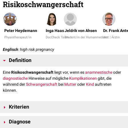
Risikoschwangerschaft
Peter Heydemann
Inga Haas
Jeldrik von Ahsen
Dr. Frank Ant
Physiotherapeut/in
DocCheck Team
Student/in der Humanmedizin
Arzt | Ärztin
Englisch
: high risk pregnancy
Definition
Eine
Risikoschwangerschaft
liegt vor, wenn es
anamnestische
oder
diagnostische
Hinweise auf mögliche
Komplikationen
gibt, die
während der
Schwangerschaft
bei
Mutter
oder
Kind
auftreten
können.
Kriterien
Zu den Kriterien einer Risikoschwangerschaft gehören u.a.:
Diagnose
Mütterliches Alter ab 35 Jahren