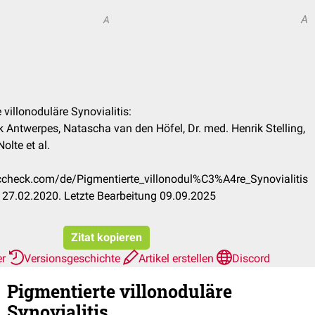
A
A
 villonoduläre Synovialitis:
nk Antwerpes, Natascha van den Höfel, Dr. med. Henrik Stelling,
Nolte et al.
occheck.com/de/Pigmentierte_villonodul%C3%A4re_Synovialitis
27.02.2020. Letzte Bearbeitung 09.09.2025
Zitat kopieren
er
Versionsgeschichte
Artikel erstellen
Discord
Pigmentierte villonoduläre
Synovialitis