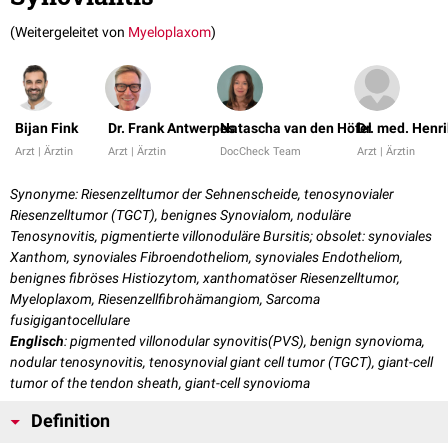
(Weitergeleitet von
Myeloplaxom
)
Bijan Fink
Dr. Frank Antwerpes
Natascha van den Höfel
Dr. med. Henri
Arzt | Ärztin
Arzt | Ärztin
DocCheck Team
Arzt | Ärztin
Synonyme: Riesenzelltumor der Sehnenscheide, tenosynovialer
Riesenzelltumor (TGCT), benignes Synovialom, noduläre
Tenosynovitis, pigmentierte villonoduläre Bursitis; obsolet: synoviales
Xanthom, synoviales Fibroendotheliom, synoviales Endotheliom,
benignes fibröses Histiozytom, xanthomatöser Riesenzelltumor,
Myeloplaxom, Riesenzellfibrohämangiom, Sarcoma
fusigigantocellulare
Englisch
: pigmented villonodular synovitis(PVS), benign synovioma,
nodular tenosynovitis, tenosynovial giant cell tumor (TGCT), giant-cell
tumor of the tendon sheath, giant-cell synovioma
Definition