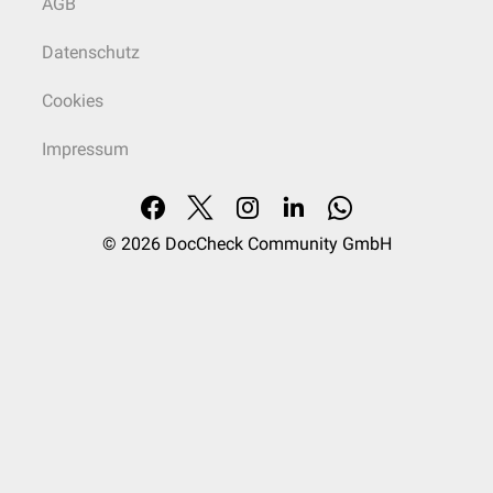
AGB
Die PVNS weist ein
infiltratives
Muster auf. Die charakteristischen
osteoklastischen
Riesenzellen
können in 20 % d.F. fehlen. Bei 10 % der
Datenschutz
Patienten finden sich blutgefüllte Räume. Zwei Arten von
mononukleären Zellen kommen vor:
Cookies
kleine, runde oder spindelförmige histiozytenähnliche Zellen
größere Zellen, die leicht mit
Sarkomzellen
verwechselt werden
Impressum
können.
Typisch sind ein sklerotisches Stroma und Hämosiderinablagerungen.
Letztere finden sich insbesondere randständig in den Histiozyten
("Halo"). Teilweise kommen lipidbeladene (
xanthomatöse
) Histiozyten
© 2026
DocCheck Community GmbH
bzw.
Schaumzellen
vor.
Selten findet sich eine
maligne Transformation
mit Nekrosen und
Kernatypien
. Vermutlich handelt es sich in diesen Fällen jedoch um ein
initial als PVNS fehldiagnostiziertes Sarkom (z.B.
Klarzell-
oder
Fibrosarkom
) mit hohen Rieselzellanteilen.