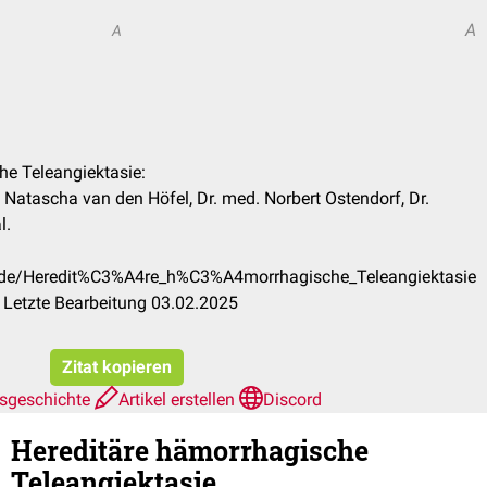
A
A
he Teleangiektasie:
 Natascha van den Höfel, Dr. med. Norbert Ostendorf, Dr.
l.
m/de/Heredit%C3%A4re_h%C3%A4morrhagische_Teleangiektasie
 Letzte Bearbeitung 03.02.2025
Zitat kopieren
nsgeschichte
Artikel erstellen
Discord
Hereditäre hämorrhagische
Teleangiektasie