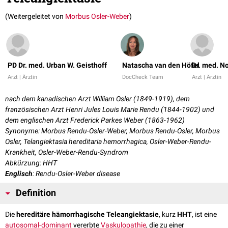
(Weitergeleitet von
Morbus Osler-Weber
)
PD Dr. med. Urban W. Geisthoff
Natascha van den Höfel
Dr. med. N
Arzt | Ärztin
DocCheck Team
Arzt | Ärztin
nach dem kanadischen Arzt William Osler (1849-1919), dem
französischen Arzt Henri Jules Louis Marie Rendu (1844-1902) und
dem englischen Arzt Frederick Parkes Weber (1863-1962)
Synonyme: Morbus Rendu-Osler-Weber, Morbus Rendu-Osler, Morbus
Osler, Telangiektasia hereditaria hemorrhagica, Osler-Weber-Rendu-
Krankheit, Osler-Weber-Rendu-Syndrom
Abkürzung: HHT
Englisch
: Rendu-Osler-Weber disease
Definition
Die
hereditäre hämorrhagische Teleangiektasie
, kurz
HHT
, ist eine
autosomal-dominant
vererbte
Vaskulopathie
, die zu einer