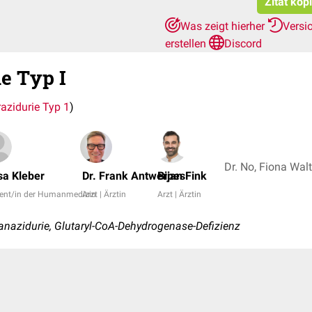
Zitat kop
Was zeigt hierher
Versi
erstellen
Discord
ie Typ I
razidurie Typ 1
)
sa Kleber
Dr. Frank Antwerpes
Bijan Fink
ent/in der Humanmedizin
Arzt | Ärztin
Arzt | Ärztin
anazidurie, Glutaryl-CoA-Dehydrogenase-Defizienz