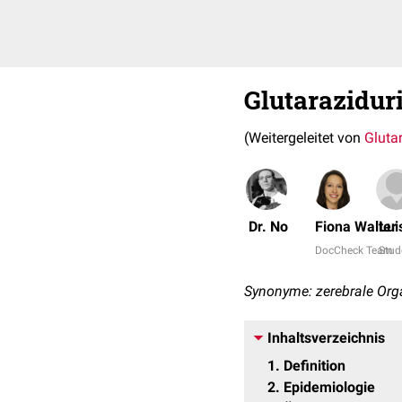
Glutarazidur
(Weitergeleitet von
Gluta
Dr. No
Fiona Walter
Lui
DocCheck Team
Stud
Synonyme: zerebrale Org
Inhaltsverzeichnis
1
Definition
2
Epidemiologie