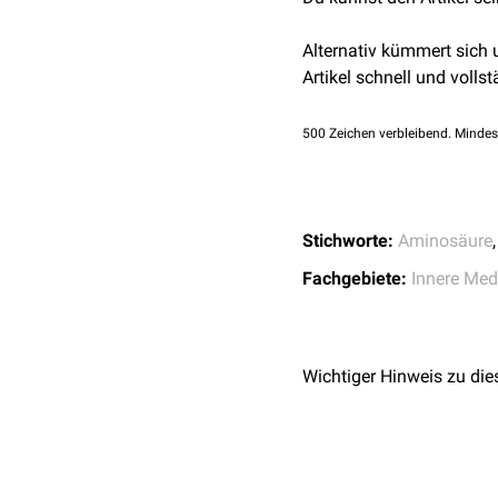
finden sich bei 20 bis 30
Des Weiteren werden ne
Alternativ kümmert sich
Artikel schnell und vollst
500
Zeichen verbleibend. Mindes
Stichworte:
Aminosäure
Fachgebiete:
Innere Med
Wichtiger Hinweis zu die