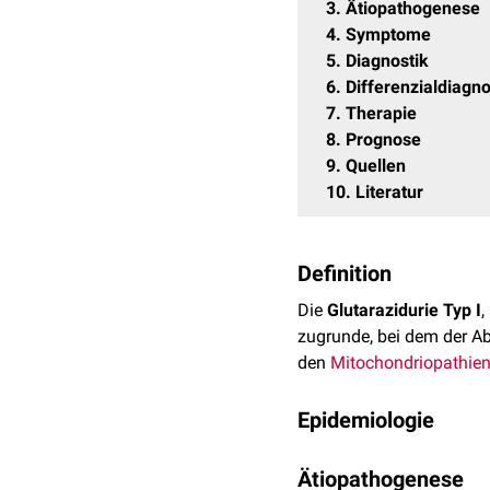
3
Ätiopathogenese
4
Symptome
5
Diagnostik
6
Differenzialdiagn
7
Therapie
8
Prognose
9
Quellen
10
Literatur
Definition
Die
Glutarazidurie Typ I
,
zugrunde, bei dem der A
den
Mitochondriopathie
Epidemiologie
Die Glutarazidurie Typ I 
Ätiopathogenese
Bevölkerungsgruppen (z.