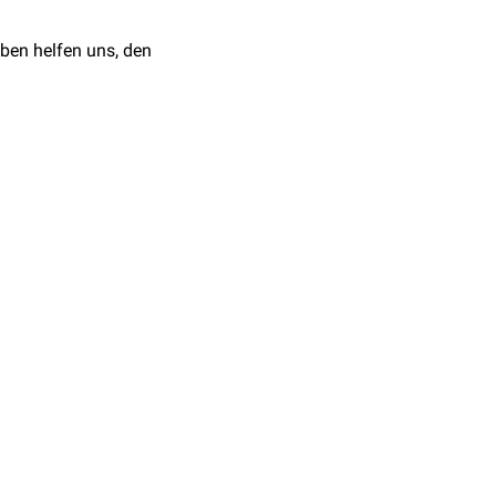
iner
Demenz
möglich.
lofen
bei Dystonien.
ben helfen uns, den