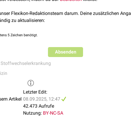
 % der Fälle. Im späteren Erwachsenenalter ist die Entwicklung e
urologische Beschwerden
symptomatisch
therapiert, z.B. mit
Bac
 unser Flexikon-Redaktionsteam darum. Deine zusätzlichen Anga
ändig zu aktualisieren:
tens 5 Zeichen benötigt.
Absenden
,
Stoffwechselerkrankung
izin
Letzter Edit:
sem Artikel
08.09.2025, 12:47
42.473 Aufrufe
Nutzung:
BY-NC-SA