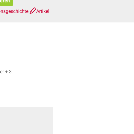
ieren
onsgeschichte
Artikel
Dr. No, Fiona Walter + 3