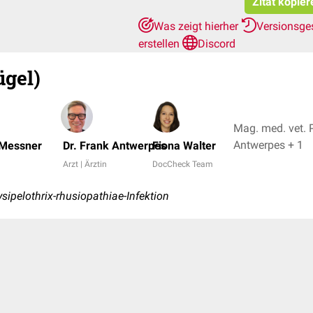
Zitat kopier
Was zeigt hierher
Versionsge
erstellen
Discord
ügel)
Mag. med. vet. P
Antwerpes + 1
 Messner
Dr. Frank Antwerpes
Fiona Walter
Arzt | Ärztin
DocCheck Team
sipelothrix-rhusiopathiae-Infektion