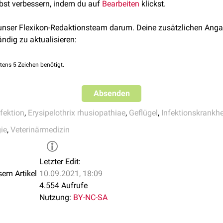
lbst verbessern, indem du auf
Bearbeiten
klickst.
U (Hrsg.) 2012. Kompendium der Geflügelkrankheiten. 7., übera
he Verlagsgesellschaft mbH & Co. KG. ISBN: 978-84268333-4
 unser Flexikon-Redaktionsteam darum. Deine zusätzlichen Anga
 A (Hrsg.). 2007. Medizinische Mikrobiologie, Infektions- und Se
ändig zu aktualisieren:
Stuttgart: Enke Verlag in MVS Medizinverlage Stuttgart GmbH & 
tens 5 Zeichen benötigt.
Absenden
nfektion
,
Erysipelothrix rhusiopathiae
,
Geflügel
,
Infektionskrankhe
ie
,
Veterinärmedizin
Letzter Edit:
sem Artikel
10.09.2021, 18:09
4.554 Aufrufe
Nutzung:
BY-NC-SA