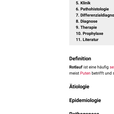
5
Klinik
6
Pathohistologie
7
Differenzialdiagn
8
Diagnose
9
Therapie
10
Prophylaxe
11
Literatur
Definition
Rotlauf
ist eine häufig
se
meist
Puten
betrifft und 
Ätiologie
Erysipelothrix rhusiopath
Epidemiologie
Stäbchenbakterium
, das
es in Kolonien in langen
Das
Wirtsspektrum
von E
unterschieden werden. Ü