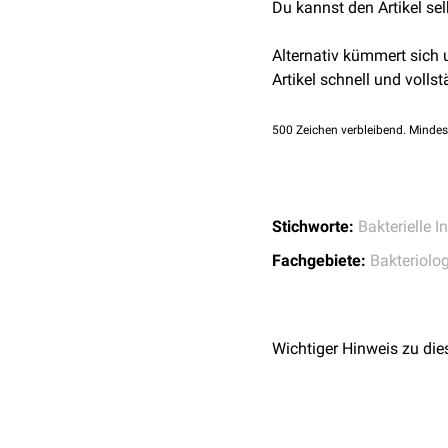
Du kannst den Artikel se
Siegmann O, Neumann 
Hannover: Schlütersc
Alternativ kümmert sich
Mayr A, Rolle M. Mayr
Artikel schnell und vollst
überarbeite Auflage. 
8304-1060-7
500
Zeichen verbleibend. Mindes
Stichworte:
Bakterielle I
Fachgebiete:
Bakteriolog
Wichtiger Hinweis zu die