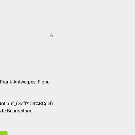
A
. Frank Antwerpes, Fiona
/Rotlauf_(Gefl%C3%BCgel)
zte Bearbeitung