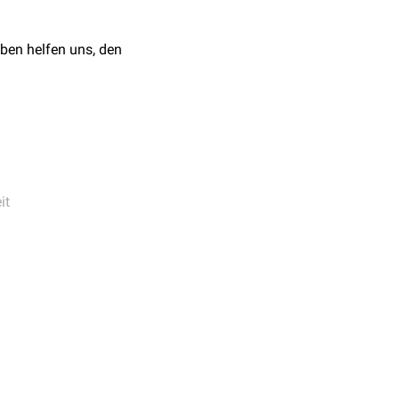
rbeitete Auflage.
ben helfen uns, den
uchenlehre. 8.,
Co. KG. ISBN: 978-3-
it