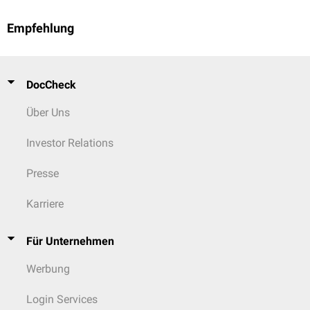
Empfehlung
DocCheck
Über Uns
Investor Relations
Presse
Karriere
Für Unternehmen
Werbung
Login Services