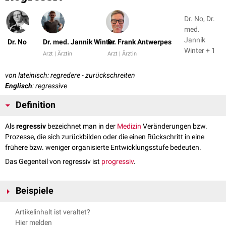
Dr. No, Dr.
med.
Jannik
Dr. No
Dr. med. Jannik Winter
Dr. Frank Antwerpes
Winter + 1
Arzt | Ärztin
Arzt | Ärztin
von lateinisch: regredere - zurückschreiten
Englisch
: regressive
Definition
Als
regressiv
bezeichnet man in der
Medizin
Veränderungen bzw.
Prozesse, die sich zurückbilden oder die einen Rückschritt in eine
frühere bzw. weniger organisierte Entwicklungsstufe bedeuten.
Das Gegenteil von regressiv ist
progressiv
.
Beispiele
Regressives Verhalten
Artikelinhalt ist veraltet?
regressiv veränderte
Tumorzellen
(
Entdifferenzierung
)
Hier melden