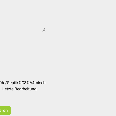
A
om/de/Septik%C3%A4misch
 Letzte Bearbeitung
ieren