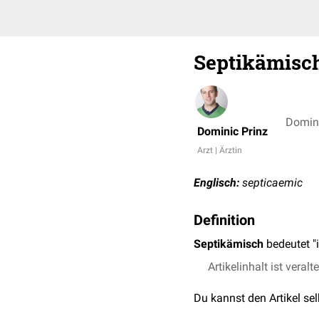
Septikämisc
Domini
Dominic Prinz
Arzt | Ärztin
Englisch:
septicaemic
Definition
Septikämisch
bedeutet "
Artikelinhalt ist veralt
Du kannst den Artikel se