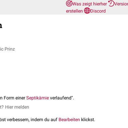
Was zeigt hierher
Versio
erstellen
Discord
h
c Prinz
in Form einer
Septikämie
verlaufend".
et?
Hier melden
lbst verbessern, indem du auf
Bearbeiten
klickst.