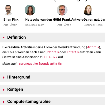
Bijan Fink
Natascha van den Höfel
Dr. Frank Antwerpes
Dr. rer. nat. J
Arzt | Ärztin
DocCheck Team
Arzt | Ärztin
DocCheck Team
Definition
Die
reaktive Arthritis
ist eine Form der Gelenkentzündung (
Arthritis
),
die 1 bis 6 Wochen nach einer
Urethritis
oder
Enteritis
auftreten kann.
Sie weist eine Assoziation zu
HLA-B27
auf.
siehe auch
:
seronegative Spondylarthritis
Hintergrund
Die häufigsten Erreger sind
Chlamydien
,
Shigellen
,
Salmonellen
,
Yersinien
Röntgen
und
Campylobacter
. Der reaktiven Arthritis liegt jedoch eine
immunologische
Kreuzreaktion
zugrunde. Entsprechend können in der
Normale
Knochendichte
, ggf. anfangs
juxtaartikuläre
Osteopenie
Synovialis
oder
Synovia
keine Erreger nachgewiesen werden (sterile
Computertomographie
Symmetrie: seltener als bei
rheumatoider Arthritis
oder
Spondylitis
Arthritis).