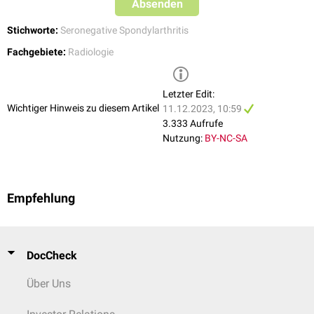
atlantoaxiale Subluxation
möglich
Absenden
siehe Hauptartikel
:
reaktive Arthritis
betroffen. Im Spätstadium können auch Zehen und Calcaneus
Facettenankylose
möglich, aber seltener als bei Spondylitis
involviert sein.
ankylosans
Stichworte:
Seronegative Spondylarthritis
Osteoporose
im fortgeschrittenen Stadium
weitere Gelenke des Achsenskeletts können ebenfalls betroffen sein
Fachgebiete:
Radiologie
(z.B.
Kostovertebralgelenk
,
Sternoklavikulargelenk
)
Letzter Edit:
Wichtiger Hinweis zu diesem Artikel
11.12.2023, 10:59
3.333 Aufrufe
Nutzung:
BY-NC-SA
Empfehlung
DocCheck
Über Uns