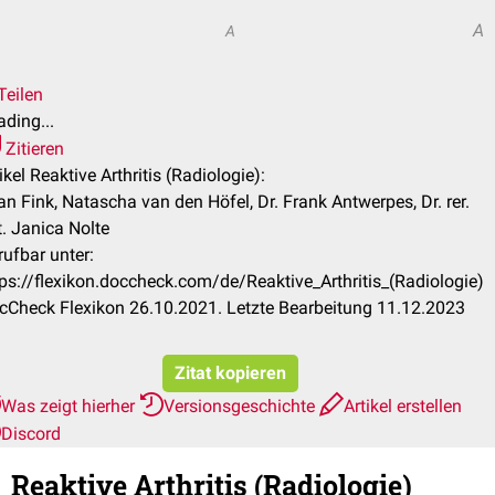
A
A
Teilen
ding...
Zitieren
ikel Reaktive Arthritis (Radiologie):
an Fink, Natascha van den Höfel, Dr. Frank Antwerpes, Dr. rer.
t. Janica Nolte
rufbar unter:
tps://flexikon.doccheck.com/de/Reaktive_Arthritis_(Radiologie)
cCheck Flexikon 26.10.2021. Letzte Bearbeitung 11.12.2023
Zitat kopieren
Was zeigt hierher
Versionsgeschichte
Artikel erstellen
Discord
Reaktive Arthritis (Radiologie)