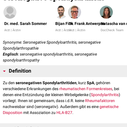
Dr. med. Sarah Sommer
Bijan Fink
Dr. Frank Antwerpes
Natascha van 
Arzt | Ärztin
Arzt | Ärztin
Arzt | Ärztin
DocCheck Team
Synonyme: Seronegative Spondyloarthritis, seronegative
Spondylarthropathie
Englisch
: seronegative spondyloarthritis, seronegative
spondyloarthropathy
Definition
Zu den
seronegativen Spondylarthritiden
, kurz
SpA
, gehören
verschiedene Erkrankungen des
rheumatischen Formenkreises
, bei
denen eine Entzündung der kleinen Wirbelgelenke (
Spondylarthritis
)
vorliegt. Ihnen ist gemeinsam, dass i.d.R. keine
Rheumafaktoren
nachweisbar sind (seronegativ). Außerdem gibt es eine
genetische
Disposition
mit Assoziation zu
HLA-B27
.