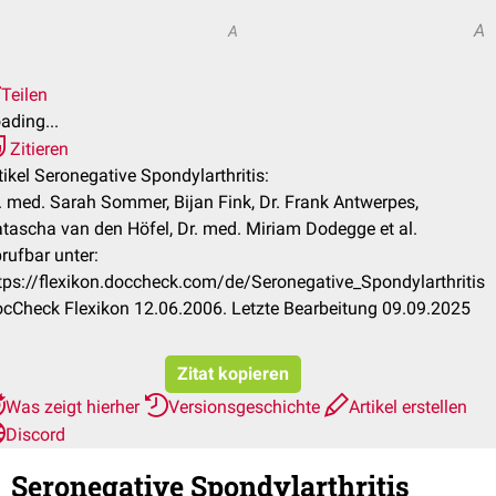
A
A
Teilen
ading...
Zitieren
tikel Seronegative Spondylarthritis:
. med. Sarah Sommer, Bijan Fink, Dr. Frank Antwerpes,
tascha van den Höfel, Dr. med. Miriam Dodegge et al.
rufbar unter:
tps://flexikon.doccheck.com/de/Seronegative_Spondylarthritis
cCheck Flexikon 12.06.2006. Letzte Bearbeitung 09.09.2025
Zitat kopieren
Was zeigt hierher
Versionsgeschichte
Artikel erstellen
Discord
Seronegative Spondylarthritis