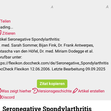
A
A
Teilen
ading...
Zitieren
tikel Seronegative Spondylarthritis:
. med. Sarah Sommer, Bijan Fink, Dr. Frank Antwerpes,
tascha van den Höfel, Dr. med. Miriam Dodegge et al.
rufbar unter:
tps://flexikon.doccheck.com/de/Seronegative_Spondylarthritis
cCheck Flexikon 12.06.2006. Letzte Bearbeitung 09.09.2025
Zitat kopieren
Was zeigt hierher
Versionsgeschichte
Artikel erstellen
Discord
Seronegative Spondylarthritis