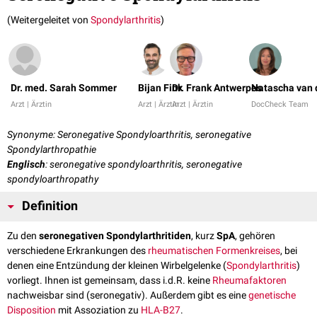
(Weitergeleitet von
Spondylarthritis
)
Dr. med. Sarah Sommer
Bijan Fink
Dr. Frank Antwerpes
Natascha van 
Arzt | Ärztin
Arzt | Ärztin
Arzt | Ärztin
DocCheck Team
Synonyme: Seronegative Spondyloarthritis, seronegative
Spondylarthropathie
Englisch
: seronegative spondyloarthritis, seronegative
spondyloarthropathy
Definition
Zu den
seronegativen Spondylarthritiden
, kurz
SpA
, gehören
verschiedene Erkrankungen des
rheumatischen Formenkreises
, bei
denen eine Entzündung der kleinen Wirbelgelenke (
Spondylarthritis
)
vorliegt. Ihnen ist gemeinsam, dass i.d.R. keine
Rheumafaktoren
nachweisbar sind (seronegativ). Außerdem gibt es eine
genetische
Disposition
mit Assoziation zu
HLA-B27
.