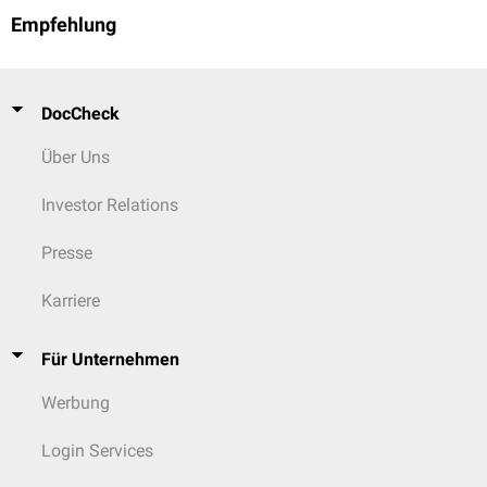
Empfehlung
DocCheck
Über Uns
Investor Relations
Presse
Karriere
Für Unternehmen
Werbung
Login Services