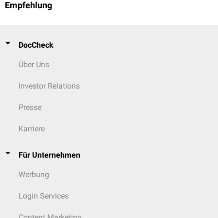
Empfehlung
Tislelizumab
PD-1
Tremelimumab
CTLA-4
DocCheck
Über Uns
Investor Relations
Presse
Karriere
Für Unternehmen
Werbung
Login Services
Content Marketing