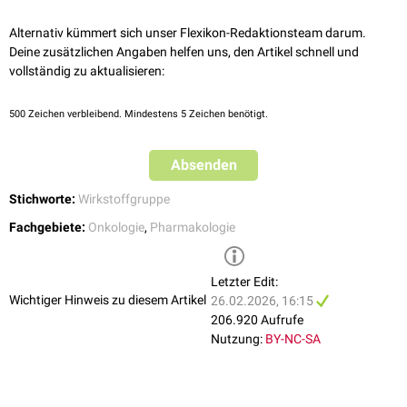
Diabetes mellitus
,
Nephropathie
bzw.
Nephritis
,
Myokarditis
,
Thyreoiditis
↑
Heinzerling L et al.
Checkpoint-Inhibitoren. Diagnostik und Therapie
mit
Hypothyreose
,
Erytheme
,
Uveitis
,
Nebenniereninsuffizienz
,
Dostarlimab
PD-1
von Nebenwirkungen
. Dtsch Arztebl Int 2019
Alternativ kümmert sich unser Flexikon-Redaktionsteam darum.
[
3
]
Thrombozytopenie
und
Thrombosen
.
Deine zusätzlichen Angaben helfen uns, den Artikel schnell und
Durvalumab
PD-L1
vollständig zu aktualisieren:
Ipilimumab
CTLA-4
500
Zeichen verbleibend. Mindestens 5 Zeichen benötigt.
Lirilumab
KIR
Absenden
Mogamulizumab
CCR4
Stichworte:
Wirkstoffgruppe
Nivolumab
PD-1
Fachgebiete:
Onkologie
,
Pharmakologie
Oleclumab
CD73
Letzter Edit:
Pembrolizumab
PD-1
Wichtiger Hinweis zu diesem Artikel
26.02.2026, 16:15
206.920 Aufrufe
Relatlimab
LAG3
Nutzung:
BY-NC-SA
Serplulimab
PD-1
Spartalizumab
PD-1