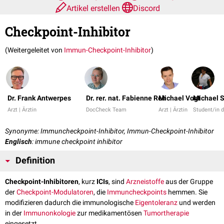
Artikel erstellen
Discord
Checkpoint-Inhibitor
(Weitergeleitet von
Immun-Checkpoint-Inhibitor
)
Dr. Frank Antwerpes
Dr. rer. nat. Fabienne Reh
Michael Vogt
Michael S
Arzt | Ärztin
DocCheck Team
Arzt | Ärztin
Student/in 
Synonyme: Immuncheckpoint-Inhibitor, Immun-Checkpoint-Inhibitor
Englisch
: immune checkpoint inhibitor
Definition
Checkpoint-Inhibitoren
, kurz
ICIs
, sind
Arzneistoffe
aus der Gruppe
der
Checkpoint-Modulatoren
, die
Immuncheckpoints
hemmen. Sie
modifizieren dadurch die immunologische
Eigentoleranz
und werden
in der
Immunonkologie
zur medikamentösen
Tumortherapie
eingesetzt.