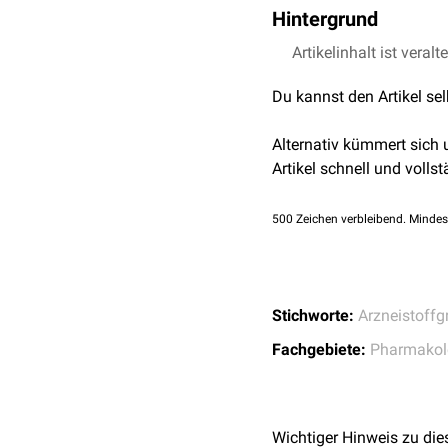
Hintergrund
Man unterscheidet inhib
Artikelinhalt ist veralt
Oberflächenrezeptoren
a
Du kannst den Artikel se
Immunzellen hemmen, be
Pharmakologisch kann e
Alternativ kümmert sich
Immuncheckpoints oder d
Artikel schnell und vollst
unterscheidet man:
inhibitorische bzw. 
500
Zeichen verbleibend. Mindes
stimulatorische bzw.
Bei letzteren hat sich bi
Begriff "Checkpoint-Agoni
Stichworte:
Arzneistoffg
Fachgebiete:
Pharmakol
Wichtiger Hinweis zu die