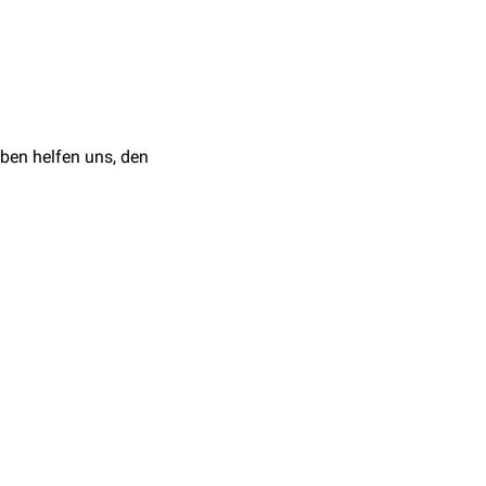
 es um
ints die Aktivität der
rischen
ben helfen uns, den
erden. Entsprechend
ren (ICIs)
en (ICAs)
zt, der hier verwendete