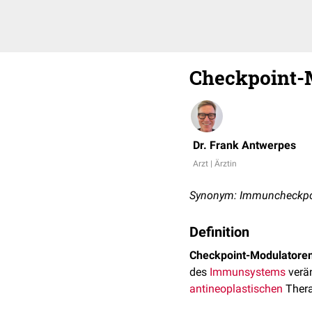
Checkpoint-
Dr. Frank Antwerpes
Arzt | Ärztin
Synonym: Immuncheckpo
Definition
Checkpoint-Modulatore
des
Immunsystems
verän
antineoplastischen
Thera