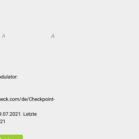
A
A
dulator:
check.com/de/Checkpoint-
.07.2021. Letzte
021