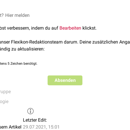
itorische und stimulatorische Immuncheckpoints. Dabei handelt
et?
Hier melden
uf
Immunzellen
(
T-Zellen
). Während inhibitorische Immuncheckpo
lbst verbessern, indem du auf
Bearbeiten
klickst.
wirken stimulatorische Immuncheckpoints das Gegenteil.
ine Aktivierung des Immunsystems durch Hemmung der inhibito
 unser Flexikon-Redaktionsteam darum. Deine zusätzlichen Anga
urch Bindung an stimulatorische Immuncheckpoints erreicht w
ändig zu aktualisieren:
antagonistische Checkpoint-Modulatoren
, kurz Checkpoint-Inhibito
tens 5 Zeichen benötigt.
 agonistische Checkpoint-Modulatoren
, kurz Checkpoint-Agonist
slang (2021) noch keine einheitliche Kurzbezeichnung durchgeset
Absenden
sten" versteht sich daher als Platzhalter.
ruppe
ogie
Letzter Edit:
sem Artikel
29.07.2021, 15:01