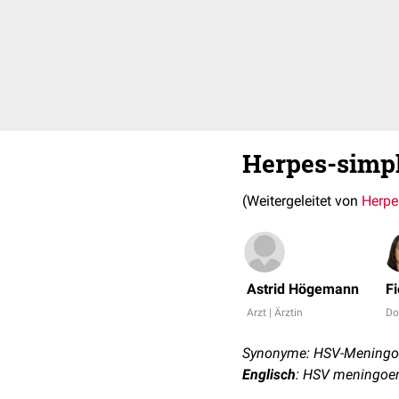
Herpes-simpl
(Weitergeleitet von
Herpe
Astrid Högemann
F
Arzt | Ärztin
Do
Synonyme: HSV-Meningoenz
Englisch
: HSV meningoen