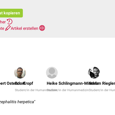
at kopieren
rher
hte
Artikel erstellen
ert Ostendorf
Eric Kropf
Heike Schlingmann-Mischer
Stefan Riegle
Student/in der Humanmedizin
Student/in der Humanmedizin
Student/in der H
phalitis herpetica"