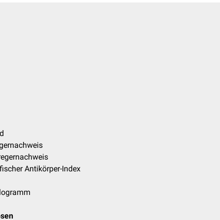
nd
egernachweis
rregernachweis
fischer Antikörper-Index
alogramm
osen