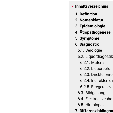
Inhaltsverzeichnis
1
Definition
2
Nomenklatur
3
Epidemiologie
4
Ätiopathogenese
5
Symptome
6
Diagnostik
6.1
Serologie
6.2
Liquordiagostik
6.2.1
Material
6.2.2
Liquorbefu
6.2.3
Direkter Err
6.2.4
Indirekter E
6.2.5
Erregerspezi
6.3
Bildgebung
6.4
Elektroenzeph
6.5
Hirnbiopsie
7
Differenzialdiagn