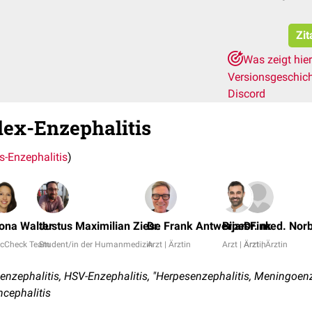
Zit
Was zeigt hie
Versionsgeschic
Discord
ex-Enzephalitis
s-Enzephalitis
)
iona Walter
Justus Maximilian Ziese
Dr. Frank Antwerpes
Bijan Fink
Dr. med. Norb
cCheck Team
Student/in der Humanmedizin
Arzt | Ärztin
Arzt | Ärztin
Arzt | Ärztin
ephalitis, HSV-Enzephalitis, "Herpesenzephalitis, Meningoenze
cephalitis