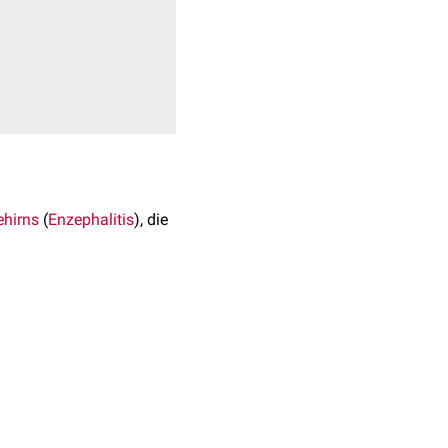
ehirns
(
Enzephalitis
), die
s. Bei isoliertem Befall
s
bezeichnet.
cht. Die jährliche
hen 5 und 30 Jahren
-1
), selten und v.a. bei