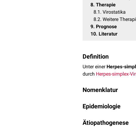
8
Therapie
8.1
Virostatika
8.2
Weitere Therap
9
Prognose
10
Literatur
Definition
Unter einer
Herpes-simpl
durch
Herpes-simplex-Vi
Nomenklatur
Sind die
Hirnhäute
mitbet
Epidemiologie
der Hirnhäute (
aseptisch
Ungefähr 10-20 % der ak
Ätiopathogenese
Inzidenz
wird auf 1/250.
sowie über 50-Jährige be
Die Herpes-simplex-Enzeph