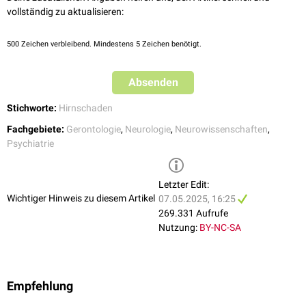
Orientierungsstörungen
,
Denkstörungen
,
Antriebsstörungen
Depressive Zustände
vollständig zu aktualisieren:
affektive Störungen
Sonstige, vermeintlich psychische Veränderungen
500
Zeichen verbleibend. Mindestens 5 Zeichen benötigt.
Chronisches organisches Psychosyndrom
Ein chronisches hirnorganisches Psychosyndrom tritt meist bei langsam
und kontinuierlich voranschreitender Hirnschädigung auf. Der Beginn ist
Absenden
meist schleichend. Zu den chronischen organischen Psychosyndromen
zählen u.a.:
Stichworte:
Hirnschaden
Demenz
Fachgebiete:
Gerontologie
,
Neurologie
,
Neurowissenschaften
,
Frontalhirnsyndrom
Psychiatrie
Korsakow-Syndrom
Apallisches Syndrom
Hypersomnie-Syndrom
Letzter Edit:
Wichtiger Hinweis zu diesem Artikel
neurasthenisches Syndrom
(Hirnleistungsschwäche)
07.05.2025, 16:25
Narkolepsie
mit Pseudohalluzinationen
269.331 Aufrufe
Nutzung:
BY-NC-SA
Empfehlung