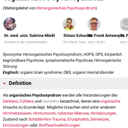
(Weitergeleitet von
Hirnorganisches Psychosyndrom
)
Dr. med. univ. Sabrina Mörkl
Simon Schuckel
Dr. Frank Antwerpes
Dr. 
Student/in der Humanmedizin
DocCheck Team
Arzt | Ärztin
Arzt |
Synonyme: Hirnorganisches Psychosyndrom, HOPS, OPS, körperlich
begründbare Psychose, symptomatische Psychose, Hirnorganische
Störung
Englisch:
organic brain syndrome, OBS, organic mental disorder
Definition
Als
organisches Psychosyndrom
werden alle Veränderungen des
Denkens
,
Fühlens
und
Handelns
bezeichnet, denen eine
organische
Ursache zu Grunde liegt. Mögliche Ursachen sind unter anderem
Hirnmetastasen
,
Hirntumoren
,
tuberöse Sklerose
,
Hirnblutungen
,
Zustand nach
Schädel-Hirn-Trauma
,
Enzephalitis
,
Demenzen
,
Entzündungen
oder
Stoffwechselstörungen
.