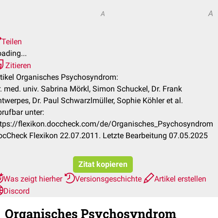
A
A
Teilen
ading...
Zitieren
rtikel Organisches Psychosyndrom:
. med. univ. Sabrina Mörkl, Simon Schuckel, Dr. Frank
twerpes, Dr. Paul Schwarzlmüller, Sophie Köhler et al.
rufbar unter:
ttps://flexikon.doccheck.com/de/Organisches_Psychosyndrom
cCheck Flexikon 22.07.2011. Letzte Bearbeitung 07.05.2025
Zitat kopieren
Was zeigt hierher
Versionsgeschichte
Artikel erstellen
Discord
Organisches Psychosyndrom