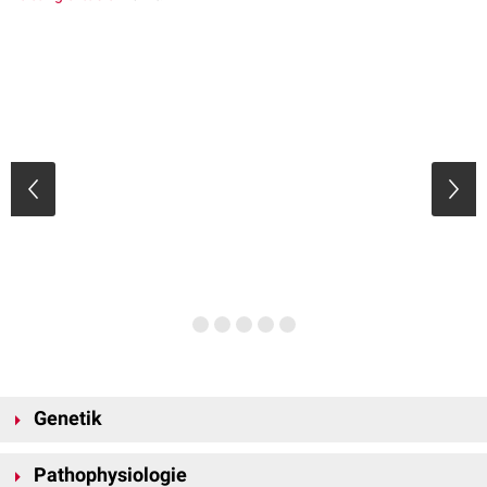
Genetik
Der Vererbungsgang der HHT ist
autosomal-dominant
. Bisher sind fünf
Pathophysiologie
verschiedene genetische Typen bekannt, von denen drei bestimmten