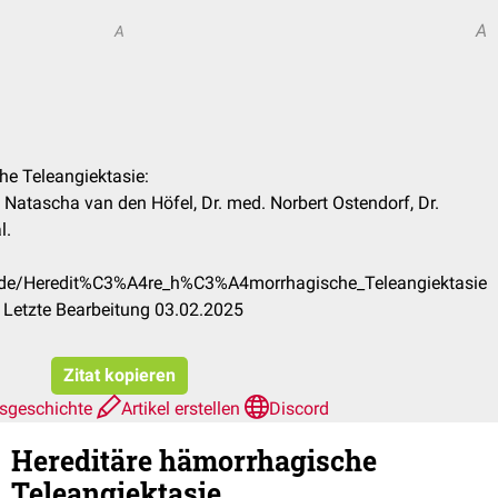
A
A
he Teleangiektasie:
 Natascha van den Höfel, Dr. med. Norbert Ostendorf, Dr.
l.
m/de/Heredit%C3%A4re_h%C3%A4morrhagische_Teleangiektasie
 Letzte Bearbeitung 03.02.2025
Zitat kopieren
nsgeschichte
Artikel erstellen
Discord
Hereditäre hämorrhagische
Teleangiektasie