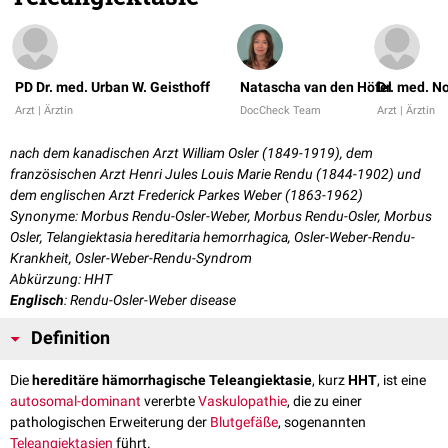
PD Dr. med. Urban W. Geisthoff
Natascha van den Höfel
Dr. med. N
Arzt | Ärztin
DocCheck Team
Arzt | Ärztin
nach dem kanadischen Arzt William Osler (1849-1919), dem
französischen Arzt Henri Jules Louis Marie Rendu (1844-1902) und
dem englischen Arzt Frederick Parkes Weber (1863-1962)
Synonyme: Morbus Rendu-Osler-Weber, Morbus Rendu-Osler, Morbus
Osler, Telangiektasia hereditaria hemorrhagica, Osler-Weber-Rendu-
Krankheit, Osler-Weber-Rendu-Syndrom
Abkürzung: HHT
Englisch
: Rendu-Osler-Weber disease
Definition
Die
hereditäre hämorrhagische Teleangiektasie
, kurz
HHT
, ist eine
autosomal-dominant
vererbte
Vaskulopathie
, die zu einer
pathologischen Erweiterung der
Blutgefäße
, sogenannten
Teleangiektasien
führt.