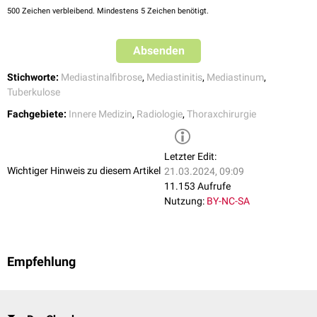
Glukokortikoiden
oder
Immunsuppressiva
ist bei autoimmuner Genese
Hilfe einer
Mediastinoskopie
,
chirurgisch
oder per
transbronchialer
500
Zeichen verbleibend. Mindestens 5 Zeichen benötigt.
zu erwägen. Weiterhin konnten einige Patienten mit fibrosierender
Lungenbiopsie
bei begleitender
Lungenmanifestation
.
Mediastinitis mit
Rituximab
behandelt werden.
Absenden
Stichworte:
Mediastinalfibrose
,
Mediastinitis
,
Mediastinum
,
Tuberkulose
Fachgebiete:
Innere Medizin
,
Radiologie
,
Thoraxchirurgie
Letzter Edit:
Wichtiger Hinweis zu diesem Artikel
21.03.2024, 09:09
11.153 Aufrufe
Nutzung:
BY-NC-SA
Empfehlung