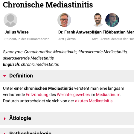
Chronische Mediastinitis
Julius Wiese
Dr. Frank Antwerpes
Bijan Fink
Sebastian Mer
Student/in der Humanmedizin
Arzt | Ärztin
Arzt | Ärztin
Student/in der H
Synonyme: Granulomatöse Mediastinitis, fibrosierende Mediastinitis,
sklerosierende Mediastinitis
Englisch
: chronic mediastinitis
Definition
Unter einer
chronischen Mediastinitis
versteht man eine langsam
verlaufende
Entzündung
des
Weichteilgewebes
im
Mediastinum
.
Dadurch unterscheidet sie sich von der
akuten Mediastinitis
.
Ätiologie
Eine chronische Mediastinitis entsteht häufig durch
granulomatöse
Pathophysiologie