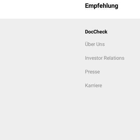
Empfehlung
DocCheck
Über Uns
Investor Relations
Presse
Diffus großzelliges B-Z
Karriere