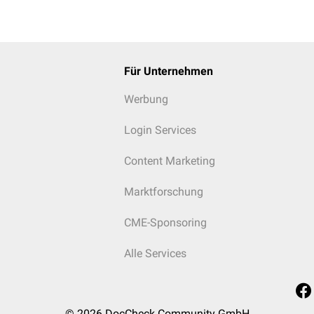
Für Unternehmen
Werbung
Login Services
Content Marketing
ell-Lymphom im vorderen mittleren Mediastinum
Marktforschung
CME-Sponsoring
Alle Services
© 2026
DocCheck Community GmbH