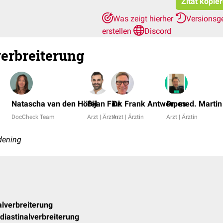
Zitat kopie
Was zeigt hierher
Versionsg
erstellen
Discord
erbreiterung
Natascha van den Höfel
Bijan Fink
Dr. Frank Antwerpes
Dr. med. Martin
DocCheck Team
Arzt | Ärztin
Arzt | Ärztin
Arzt | Ärztin
dening
alverbreiterung
iastinalverbreiterung