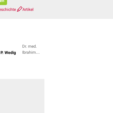
ren
eschichte
Artikel
Dr. med.
Ibrahim
 P. Wedig
Güler,
Natascha
van den
Höfel + 3