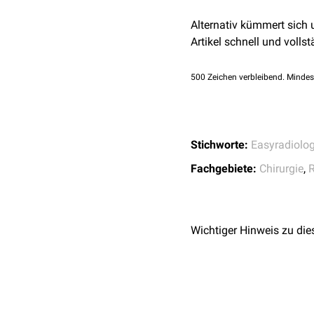
Aortenaneurysma
,
Ao
transkutane
Feinnade
Alternativ kümmert sich
Herzwandaneurysma
weitergehende Unter
Artikel schnell und vollst
zentrales bzw. infiltr
Ösophagusdivertikel
Zwerchfellhernien
500
Zeichen verbleibend. Mindes
Kyphoskoliose
Mittleres Mediastinum
Erweiterung der
Vena
Stichworte:
Easyradiolo
Fachgebiete:
Chirurgie
,
R
Hinteres Mediastinum
Wichtiger Hinweis zu die