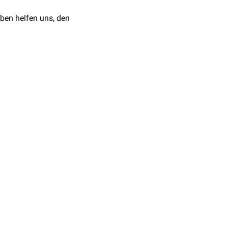
atokarzinom
,
ben helfen uns, den
oidose
)
rofibrom
,
m
,
Sympathogoniom
)