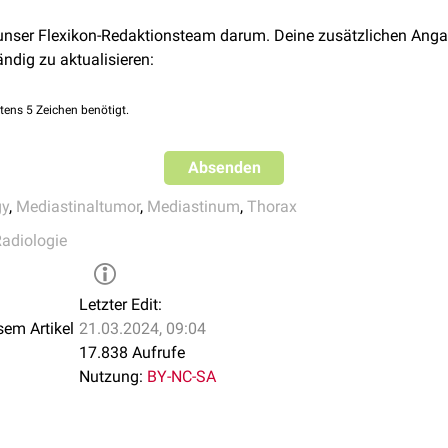
Keimzelltumoren
(
Seminom
, adultes
Teratom
,
Ter
rtendissektion
lpunktion
,
Stanzbiopsie
oder
Mediastinoskopie
Dermoidzyste
)
 unser Flexikon-Redaktionsteam darum. Deine zusätzlichen Anga
suchungen je nach Verdachtsdiagnose
malignes
Lymphom
(z.B.
Hodgkin-Lymphom
)
ändig zu aktualisieren:
ierendes
Bronchialkarzinom
,
Trachealtumor
Lipom
Fibrom
tens 5 Zeichen benötigt.
Lymphadenopathie
(Lymphom,
Metastasen
,
Sark
 cava
Absenden
Tuberkulose
Perikardzyste
gy
,
Mediastinaltumor
,
Mediastinum
,
Thorax
bronchogene Zyste
adiologie
Angiom
neurogene Tumoren
(
Neurinom
,
Schwannom
,
Neu
Letzter Edit:
Neuroblastom
,
Ganglioneurom
,
Sympathoblasto
sem Artikel
21.03.2024, 09:04
enterogene Zyste
17.838 Aufrufe
Nutzung:
BY-NC-SA