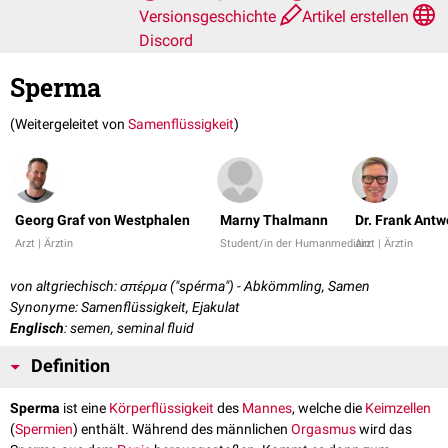
Versionsgeschichte
Artikel erstellen
Discord
Sperma
(Weitergeleitet von
Samenflüssigkeit
)
Georg Graf von Westphalen
Marny Thalmann
Dr. Frank Ant
Arzt | Ärztin
Student/in der Humanmedizin
Arzt | Ärztin
von altgriechisch: σπέρμα ("spérma") - Abkömmling, Samen
Synonyme: Samenflüssigkeit, Ejakulat
Englisch
: semen, seminal fluid
Definition
Sperma
ist eine
Körperflüssigkeit
des
Mannes
, welche die
Keimzellen
(
Spermien
) enthält. Während des männlichen
Orgasmus
wird das