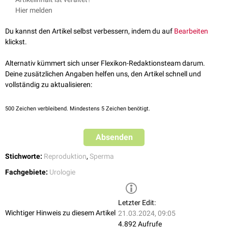
die
Anejakulation
, bei der eine
Ejakulation
ausbleibt, da es zu keiner
Medikamente wie
Tamsulosin
oder
Silodosin
)
Hier melden
unwillkürlichen Kontraktionen der Geschlechtsorgane kommt
Obstruktion
des
Ductus ejaculatorius
Androgenmangel
Du kannst den Artikel selbst verbessern, indem du auf
Bearbeiten
klickst.
Alternativ kümmert sich unser Flexikon-Redaktionsteam darum.
Deine zusätzlichen Angaben helfen uns, den Artikel schnell und
vollständig zu aktualisieren:
500
Zeichen verbleibend. Mindestens 5 Zeichen benötigt.
Absenden
Stichworte:
Reproduktion
,
Sperma
Fachgebiete:
Urologie
Letzter Edit:
Wichtiger Hinweis zu diesem Artikel
21.03.2024, 09:05
4.892 Aufrufe