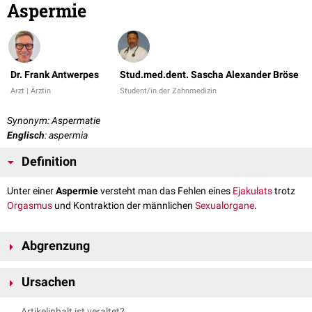
Aspermie
Dr. Frank Antwerpes
Stud.med.dent. Sascha Alexander Bröse
Arzt | Ärztin
Student/in der Zahnmedizin
Synonym: Aspermatie
Englisch
: aspermia
Definition
Unter einer
Aspermie
versteht man das Fehlen eines
Ejakulats
trotz
Orgasmus
und Kontraktion der männlichen
Sexualorgane
.
Abgrenzung
Von der Aspermie abgegrenzt werden:
Ursachen
die
Azoospermie
, bei der zwar Ejakulat vorhanden ist, aber keine
Spermatozoen
enthält
retrograde Ejakulation
(z.B. nach
Prostatektomie
oder durch
Artikelinhalt ist veraltet?