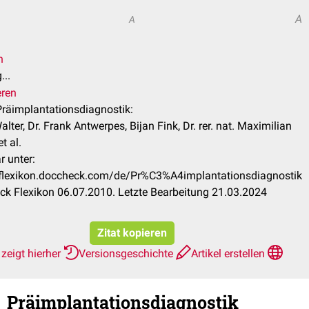
A
A
n
...
eren
 Präimplantationsdiagnostik:
lter, Dr. Frank Antwerpes, Bijan Fink, Dr. rer. nat. Maximilian
t al.
r unter:
/flexikon.doccheck.com/de/Pr%C3%A4implantationsdiagnostik
k Flexikon 06.07.2010. Letzte Bearbeitung 21.03.2024
Zitat kopieren
zeigt hierher
Versionsgeschichte
Artikel erstellen
Präimplantationsdiagnostik