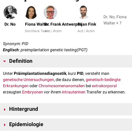
Dr. No, Fiona
Walter + 7
Dr. No
Fiona Walter
Dr. Frank Antwerpes
Bijan Fink
DocCheck Team
Arzt | Ärztin
Arzt | Ärztin
Synonym: PID
Englisch
: preimplantation genetic testing(PGT)
Definition
Unter
Präimplantationsdiagnostik
, kurz
PID
, versteht man
genetische
Untersuchungen
, die dazu dienen,
genetisch-bedingte
Erkrankungen
oder
Chromosomenanomalien
bei
extrakorporal
erzeugten
Embryonen
vor ihrem
intrauterinen
Transfer zu erkennen.
Hintergrund
Eine
künstliche Befruchtung
kommt dann zum Einsatz, wenn auf
Epidemiologie
natürlichem Wege keine
Schwangerschaft
eintritt. Neuere Entwicklungen
im Bereich der
Genetik
bieten nun die Möglichkeit der genetischen