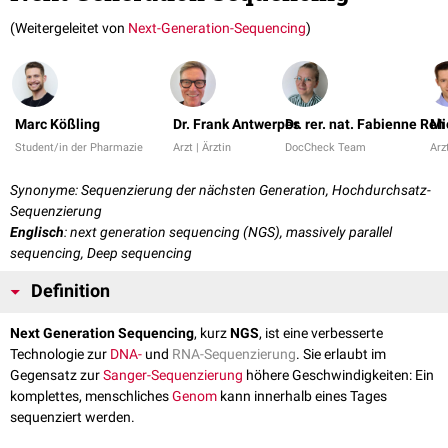
(Weitergeleitet von
Next-Generation-Sequencing
)
Marc Kößling
Dr. Frank Antwerpes
Dr. rer. nat. Fabienne Reh
Mi
Student/in der Pharmazie
Arzt | Ärztin
DocCheck Team
Arzt
Synonyme: Sequenzierung der nächsten Generation, Hochdurchsatz-
Sequenzierung
Englisch
: next generation sequencing (NGS), massively parallel
sequencing, Deep sequencing
Definition
Next Generation Sequencing
, kurz
NGS
, ist eine verbesserte
Technologie zur
DNA-
und
RNA-Sequenzierung
. Sie erlaubt im
Gegensatz zur
Sanger-Sequenzierung
höhere Geschwindigkeiten: Ein
komplettes, menschliches
Genom
kann innerhalb eines Tages
sequenziert werden.