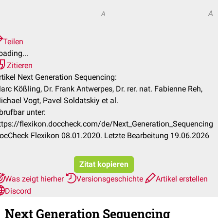
A
A
Teilen
oading...
Zitieren
rtikel Next Generation Sequencing:
arc Kößling, Dr. Frank Antwerpes, Dr. rer. nat. Fabienne Reh,
ichael Vogt, Pavel Soldatskiy et al.
brufbar unter:
ttps://flexikon.doccheck.com/de/Next_Generation_Sequencing
ocCheck Flexikon 08.01.2020. Letzte Bearbeitung 19.06.2026
Zitat kopieren
Was zeigt hierher
Versionsgeschichte
Artikel erstellen
Discord
Next Generation Sequencing