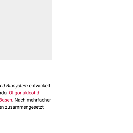
ied Biosystem
entwickelt
nder
Oligonukleotid
-
Basen
. Nach mehrfacher
hen zusammengesetzt