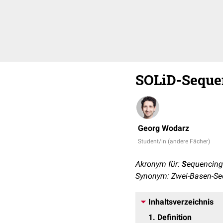
SOLiD-Seque
Georg Wodarz
Student/in (andere Fächer)
Akronym für:
S
equencing
Synonym: Zwei-Basen-Se
Inhaltsverzeichnis
1
Definition