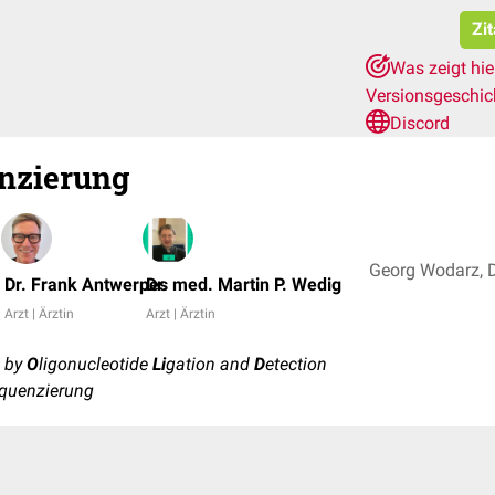
Zi
Was zeigt hi
Versionsgeschi
Discord
nzierung
Dr. Frank Antwerpes
Dr. med. Martin P. Wedig
Arzt | Ärztin
Arzt | Ärztin
 by
O
ligonucleotide
Li
gation and
D
etection
quenzierung