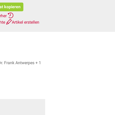
tat kopieren
erher
chte
Artikel erstellen
Georg Wodarz, Dr. Frank Antwerpes + 1