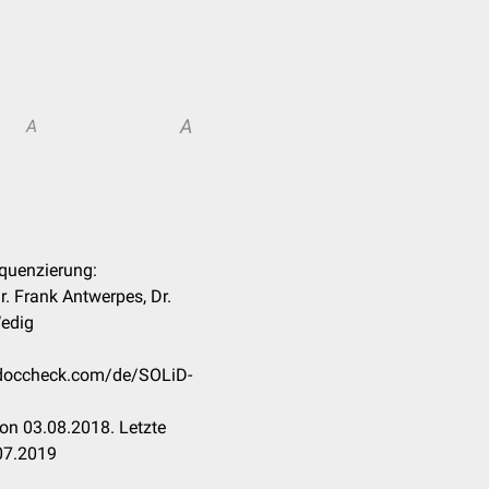
A
A
equenzierung:
. Frank Antwerpes, Dr.
Wedig
n.doccheck.com/de/SOLiD-
on 03.08.2018. Letzte
07.2019