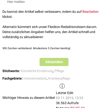
Hier melden
Wundsonden sind Instrumente, die dazu benutzt werden,
Wundhöhlen
oder
Fistelkanäle
zu sondieren, um ihre Tiefe und Richtung zu beurteilen
Du kannst den Artikel selbst verbessern, indem du auf
Bearbeiten
oder um Fremdkörper ausfindig zu machen.
klickst.
Knopfsonde
Alternativ kümmert sich unser Flexikon-Redaktionsteam darum.
Ernährungssonden
Deine zusätzlichen Angaben helfen uns, den Artikel schnell und
In der
Intensivmedizin
und in der
Pflege
werden dünne PVC-Schläuche
vollständig zu aktualisieren:
zur
enteralen
Ernährung
ebenfalls als Sonden bezeichnet. Sie können
auch zur diagnostischen Entnahme von
Magen
- oder
Duodenalsaft
500
Zeichen verbleibend. Mindestens 5 Zeichen benötigt.
dienen. Man unterscheidet nach Mündung der Sonde:
Magensonden
Absenden
PEG-Magensonden
(Perkutane endoskopische Gastrostomie)
Knopfmagensonden
(Buttons)
Stichworte:
Künstliche Ernährung
,
Pflege
Duodenalsonden
Jejunumsonden
Fachgebiete:
Intensivmedizin
,
Krankenpflege
Ernährungssonden können über den natürlichen Weg an ihr Ziel
gelangen oder durch die Haut (
perkutan
) gelegt werden. Perkutane
Letzter Edit:
Sonden benötigen eine intensive Pflege, um Infektionen vorzubeugen.
Wichtiger Hinweis zu diesem Artikel
03.11.2015, 13:25
Die Sonden können ca. zwei Wochen im Patienten verbleiben.
36.563 Aufrufe