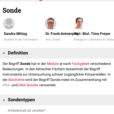
Sonde
Sandra Mittag
Dr. Frank Antwerpes
Dipl.-Biol. Timo Freyer
Student/in der Tiermedizin
Arzt | Ärztin
Biologe/in | Chemiker/in | Natu
Definition
Der Begriff
Sonde
hat in der
Medizin
je nach
Fachgebiet
verschiedene
Bedeutungen. In den klinischen Fächern bezeichnet der Begriff
Instrumente zur Untersuchung schwer zugänglicher Körperstellen. In
der
Biochemie
wird der Begriff Sonde meist im Zusammenhang mit
RNA-
und
DNA-Sonden
verwendet.
Sondentypen
Artikelinhalt ist veraltet?
Wundsonden