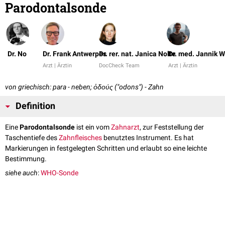
Parodontalsonde
Dr. No
Dr. Frank Antwerpes
Dr. rer. nat. Janica Nolte
Dr. med. Jannik W
Arzt | Ärztin
DocCheck Team
Arzt | Ärztin
von griechisch: para - neben; ὀδούς ("odons") - Zahn
Definition
Eine
Parodontalsonde
ist ein vom
Zahnarzt
, zur Feststellung der
Taschentiefe des
Zahnfleisches
benutztes Instrument. Es hat
Markierungen in festgelegten Schritten und erlaubt so eine leichte
Bestimmung.
siehe auch
:
WHO-Sonde